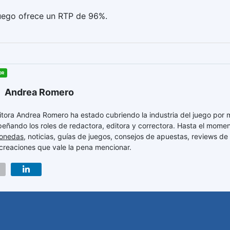
uego ofrece un RTP de 96%.
Andrea Romero
itora Andrea Romero ha estado cubriendo la industria del juego po
ñando los roles de redactora, editora y correctora. Hasta el momen
onedas
, noticias, guías de juegos, consejos de apuestas, reviews d
creaciones que vale la pena mencionar.