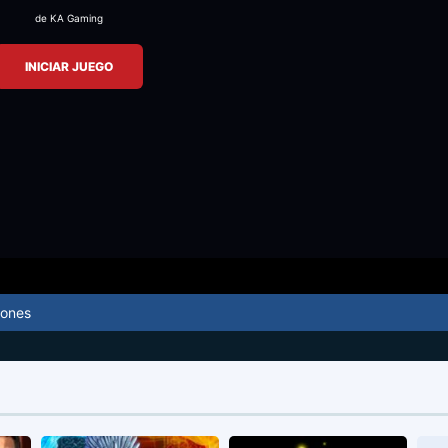
de
KA Gaming
INICIAR JUEGO
iones