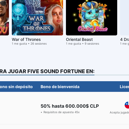
War of Thrones
Oriental Beast
4 Dr
1 me gusta • 26 sesiones
1 me gusta • 9 sesiones
1 me g
ARA JUGAR
FIVE SOUND FORTUNE
EN:
ono sin depósito
Bono de bienvenida
Lice
50% hasta 600.000$ CLP
Requisitos de apuesta 45x
Acepta jugado