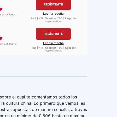
REGÍSTRATE
Leer la reseña
res chilenos
Publi | +18 | Se aplican T&C | Juega con
responsabilidad
REGÍSTRATE
Leer la reseña
res chilenos
Publi | +18 | Se aplican T&C | Juega con
responsabilidad
sobre el cual te comentamos todos los
n la cultura china. Lo primero que vemos, es
estras apuestas de manera sencilla, a través
rar en un mínimo de 0.50€ hasta un máximo