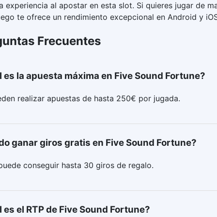
a experiencia al apostar en esta slot. Si quieres jugar de 
uego te ofrece un rendimiento excepcional en Android y iOS
guntas Frecuentes
 es la apuesta máxima en Five Sound Fortune?
den realizar apuestas de hasta 250€ por jugada.
o ganar giros gratis en Five Sound Fortune?
 puede conseguir hasta 30 giros de regalo.
 es el RTP de Five Sound Fortune?