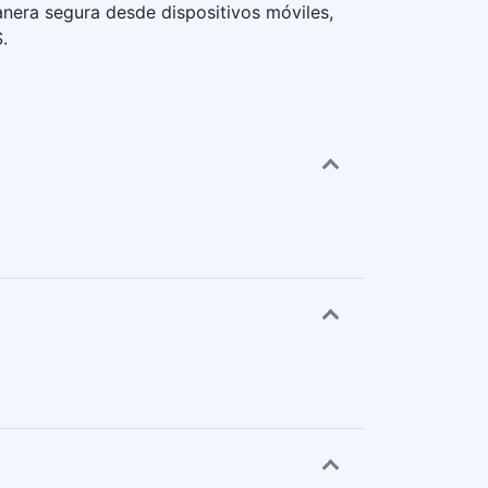
manera segura desde dispositivos móviles,
.