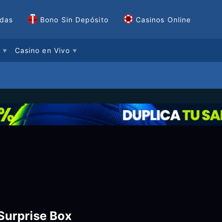
das
Bono Sin Depósito
Casinos Online
Casino en Vivo
▼
▼
Surprise Box