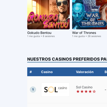
Gokudo Bentou
War of Thrones
1 me gusta • 6 sesiones
1 me gusta • 26 sesiones
NUESTROS CASINOS PREFERIDOS P
#
Casino
Valoración
B
-
1
★★★★☆