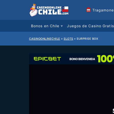
Tragamone
Bonos en Chile
Juegos de Casino Gratis
▼
CASINOONLINECHILE
»
SLOTS
»
SURPRISE BOX