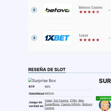
-
2
★★★★☆
-
3
★★★★★
RESEÑA DE SLOT
SUR
RTP
96%
Volatilidad
MEDIA
1xbet
,
Sol Casino
,
21Bit
,
iBet
,
Juega de
SuperBoss
,
Casino Infinity
,
Betovo
verdad en
Casino