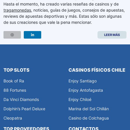
Hasta el momento, ha creado varias reseñas de casinos y de
tragamonedas
, noticias, guías de juegos, consejos de apuestas,
reviews de apuestas deportivas y más. Estas sólo son algunas
de sus creaciones que vale la pena mencionar.
LEER MÁS
TOP SLOTS
CASINOS FÍSICOS CHILE
Book of Ra
Enjoy Santiago
88 Fortunes
Enjoy Antofagasta
Da Vinci Diamonds
Enjoy Chiloé
Dolphin’s Pearl Deluxe
Marina del Sol Chillán
Cleopatra
Casino de Colchagua
TOP PROVEEDORES
CONTACTOS