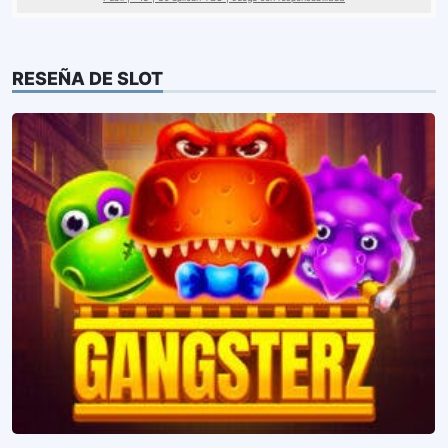
RESEÑA DE SLOT