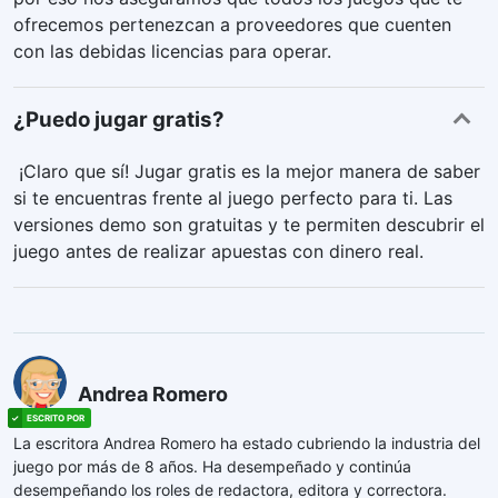
ofrecemos pertenezcan a proveedores que cuenten
con las debidas licencias para operar.
¿Puedo jugar gratis?
¡Claro que sí! Jugar gratis es la mejor manera de saber
si te encuentras frente al juego perfecto para ti. Las
versiones demo son gratuitas y te permiten descubrir el
juego antes de realizar apuestas con dinero real.
Andrea Romero
La escritora Andrea Romero ha estado cubriendo la industria del
juego por más de 8 años. Ha desempeñado y continúa
desempeñando los roles de redactora, editora y correctora.