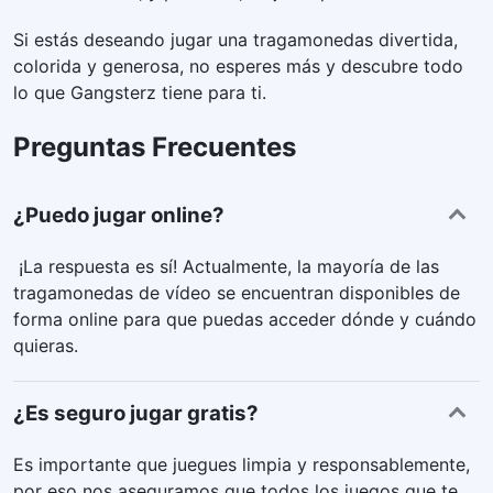
Si estás deseando jugar una tragamonedas divertida,
colorida y generosa, no esperes más y descubre todo
lo que Gangsterz tiene para ti.
Preguntas Frecuentes
¿Puedo jugar online?
¡La respuesta es sí! Actualmente, la mayoría de las
tragamonedas de vídeo se encuentran disponibles de
forma online para que puedas acceder dónde y cuándo
quieras.
¿Es seguro jugar gratis?
Es importante que juegues limpia y responsablemente,
por eso nos aseguramos que todos los juegos que te