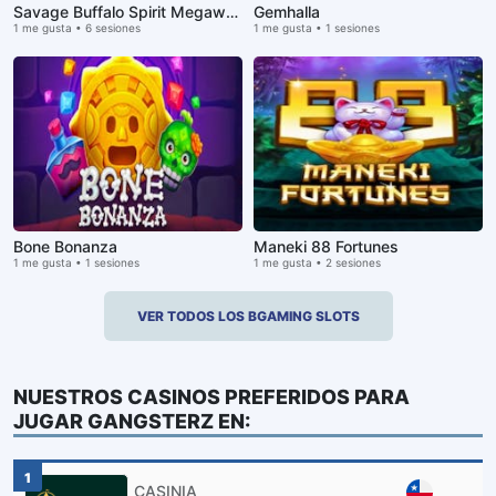
Savage Buffalo Spirit Megaways
Gemhalla
1 me gusta • 6 sesiones
1 me gusta • 1 sesiones
Bone Bonanza
Maneki 88 Fortunes
1 me gusta • 1 sesiones
1 me gusta • 2 sesiones
VER TODOS LOS BGAMING SLOTS
NUESTROS CASINOS PREFERIDOS PARA
JUGAR
GANGSTERZ
EN:
1