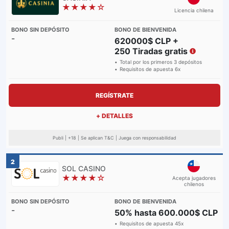
★★★★☆
Licencia chilena
-
620000$ CLP +
250 Tiradas gratis
Total por los primeros 3 depósitos
Requisitos de apuesta 6x
REGÍSTRATE
+ DETALLES
Publi | +18 | Se aplican T&C | Juega con responsabilidad
2
★★★★☆
Acepta jugadores
chilenos
-
50% hasta 600.000$ CLP
Requisitos de apuesta 45x