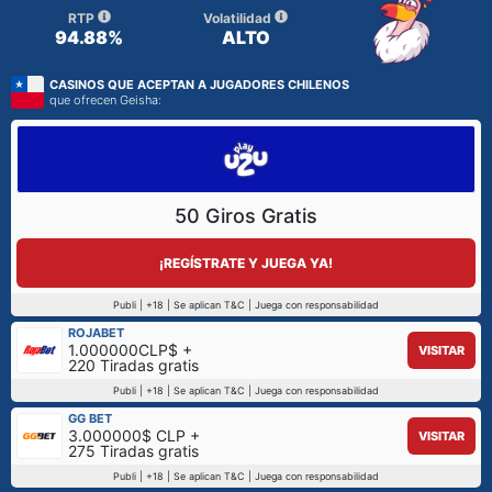
RTP
Volatilidad
94.88%
ALTO
CASINOS QUE ACEPTAN A JUGADORES CHILENOS
que ofrecen Geisha:
50 Giros Gratis
¡REGÍSTRATE Y JUEGA YA!
Publi | +18 | Se aplican T&C | Juega con responsabilidad
ROJABET
1.000000CLP$ +
VISITAR
220 Tiradas gratis
Publi | +18 | Se aplican T&C | Juega con responsabilidad
GG BET
3.000000$ CLP +
VISITAR
275 Tiradas gratis
Publi | +18 | Se aplican T&C | Juega con responsabilidad