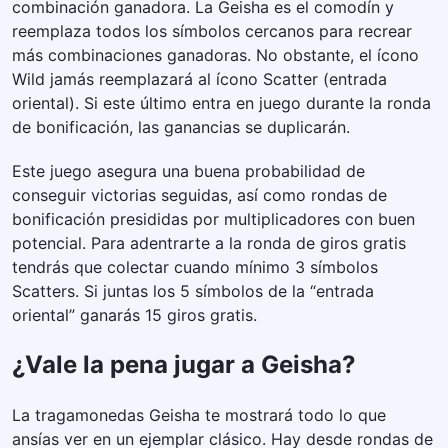
combinación ganadora. La Geisha es el comodín y
reemplaza todos los símbolos cercanos para recrear
más combinaciones ganadoras. No obstante, el ícono
Wild jamás reemplazará al ícono Scatter (entrada
oriental). Si este último entra en juego durante la ronda
de bonificación, las ganancias se duplicarán.
Este juego asegura una buena probabilidad de
conseguir victorias seguidas, así como rondas de
bonificación presididas por multiplicadores con buen
potencial. Para adentrarte a la ronda de giros gratis
tendrás que colectar cuando mínimo 3 símbolos
Scatters. Si juntas los 5 símbolos de la “entrada
oriental” ganarás 15 giros gratis.
¿Vale la pena jugar a Geisha?
La tragamonedas Geisha te mostrará todo lo que
ansías ver en un ejemplar clásico. Hay desde rondas de