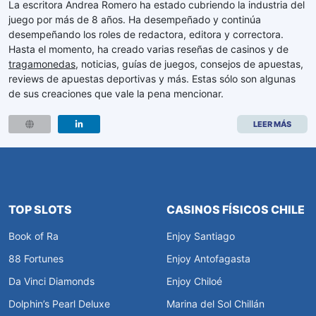
La escritora Andrea Romero ha estado cubriendo la industria del
juego por más de 8 años. Ha desempeñado y continúa
desempeñando los roles de redactora, editora y correctora.
Hasta el momento, ha creado varias reseñas de casinos y de
tragamonedas
, noticias, guías de juegos, consejos de apuestas,
reviews de apuestas deportivas y más. Estas sólo son algunas
de sus creaciones que vale la pena mencionar.
LEER MÁS
TOP SLOTS
CASINOS FÍSICOS CHILE
Book of Ra
Enjoy Santiago
88 Fortunes
Enjoy Antofagasta
Da Vinci Diamonds
Enjoy Chiloé
Dolphin’s Pearl Deluxe
Marina del Sol Chillán