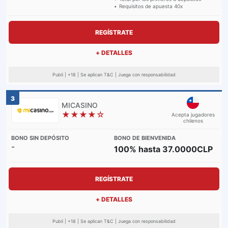
Requisitos de apuesta 40x
REGÍSTRATE
+ DETALLES
Publi | +18 | Se aplican T&C | Juega con responsabilidad
3
★★★★☆
Acepta jugadores
chilenos
-
100% hasta 37.0000CLP
REGÍSTRATE
+ DETALLES
Publi | +18 | Se aplican T&C | Juega con responsabilidad