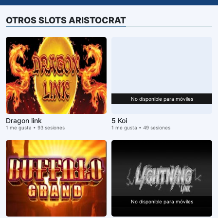
OTROS SLOTS ARISTOCRAT
Dragon link
5 Koi
1 me gusta • 93 sesiones
1 me gusta • 49 sesiones