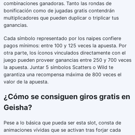
combinaciones ganadoras. Tanto las rondas de
bonificación como de jugadas gratis contendrán
multiplicadores que pueden duplicar o triplicar tus
ganancias.
Cada símbolo representado por los naipes confiere
pagos mínimos: entre 100 y 125 veces la apuesta. Por
otra parte, los íconos vinculados directamente con el
juego pueden proveer ganancias entre 250 y 700 veces
la apuesta. Juntar 5 símbolos Scatters o Wild te
garantiza una recompensa máxima de 800 veces el
valor de la apuesta.
¿Cómo se consiguen giros gratis en
Geisha?
Pese a lo básica que pueda ser esta slot, consta de
animaciones vívidas que se activan tras forjar cada