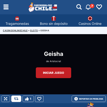
7
Tragamonedas
Bono sin depósito
Casinos Online
CASINOONLINECHILE
»
SLOTS
»
GEISHA
Geisha
de
Aristocrat
INICIAR JUEGO
1
REPORTAR UN PROBLEMA