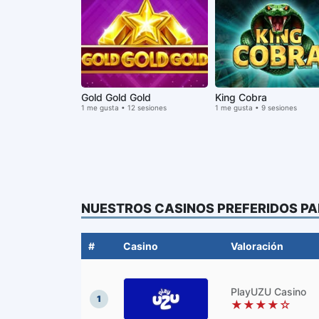
Gold Gold Gold
King Cobra
1 me gusta • 12 sesiones
1 me gusta • 9 sesiones
NUESTROS CASINOS PREFERIDOS P
#
Casino
Valoración
1
★★★★☆