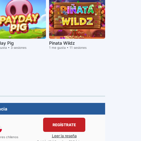
ay Pig
Pinata Wildz
usta • 3 sesiones
1 me gusta • 11 sesiones
ncia
REGÍSTRATE
Leer la reseña
res chilenos