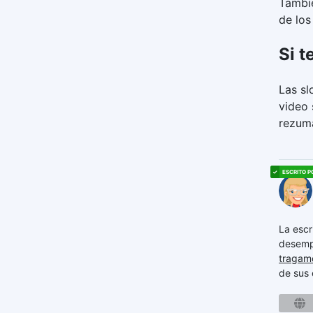
Tambié
de los
Si t
Las sl
video 
rezuma
La escr
desempe
tragam
de sus 