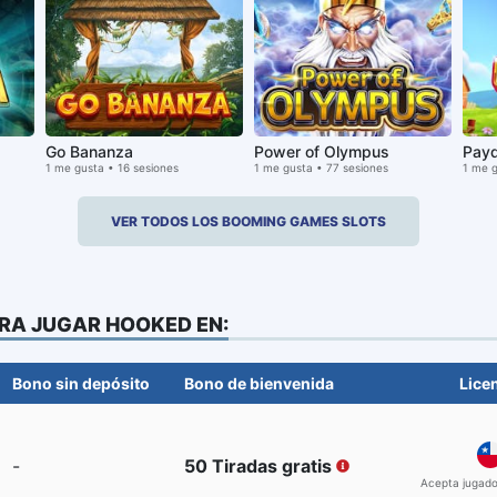
Go Bananza
Power of Olympus
Payd
1 me gusta • 16 sesiones
1 me gusta • 77 sesiones
1 me g
VER TODOS LOS BOOMING GAMES SLOTS
ARA JUGAR
HOOKED
EN:
Bono sin depósito
Bono de bienvenida
Lice
-
50 Tiradas gratis
Acepta jugado