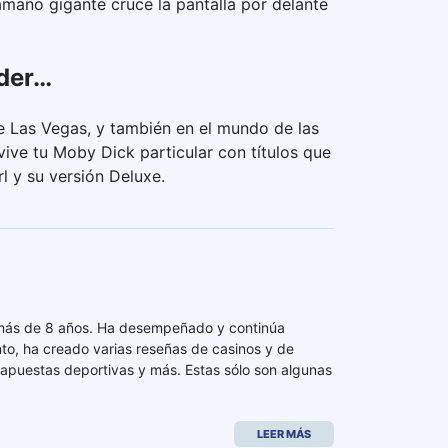
amaño gigante cruce la pantalla por delante
rder…
de Las Vegas, y también en el mundo de las
vive tu Moby Dick particular con títulos que
l y su versión Deluxe.
r más de 8 años. Ha desempeñado y continúa
to, ha creado varias reseñas de casinos y de
e apuestas deportivas y más. Estas sólo son algunas
LEER MÁS