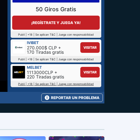
50 Giros Gratis
¡REGÍSTRATE Y JUEGA YA!
Publi | +18 | Se aplican T&C | Juega con responsabilidad
IVIBET
270.000$ CLP +
VISITAR
170 Tiradas gratis
Publi | +18 | Se aplican T&C | Juega con responsabilidad
MELBET
1113000CLP +
VISITAR
220 Tiradas gratis
Publi | +18 | Se aplican T&C | Juega con responsabilidad
REPORTAR UN PROBLEMA