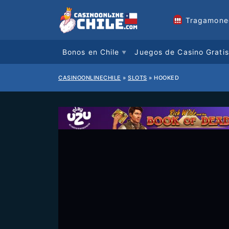
Tragamone
Bonos en Chile
Juegos de Casino Gratis
▼
CASINOONLINECHILE
»
SLOTS
»
HOOKED