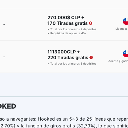
270.000$ CLP +
170 Tiradas gratis
-
Licencia 
Total por los primeros 2 depósitos
Requisitos de apuesta 40x
1113000CLP +
-
220 Tiradas gratis
Acepta jugado
Total por los primeros 3 depósitos
OKED
so a navegantes: Hooked es un 5×3 de 25 líneas que repar
2,70%) y la función de giros gratis (32,79%), lo que signif