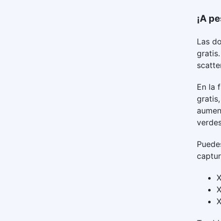
¡A pe
Las do
gratis
scatte
En la 
gratis
aument
verdes
Puedes
captur
X
X
X