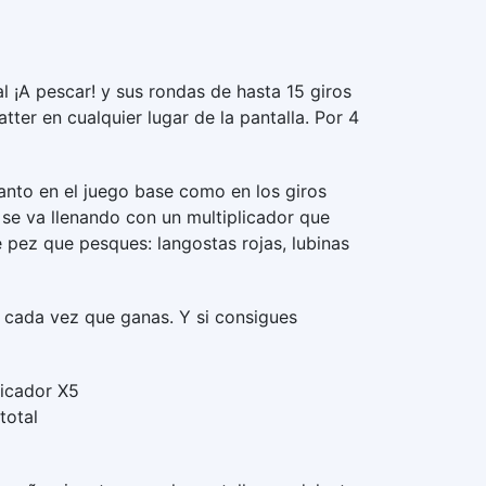
 ¡A pescar! y sus rondas de hasta 15 giros
tter en cualquier lugar de la pantalla. Por 4
tanto en el juego base como en los giros
o se va llenando con un multiplicador que
 pez que pesques: langostas rojas, lubinas
ta cada vez que ganas. Y si consigues
licador X5
total