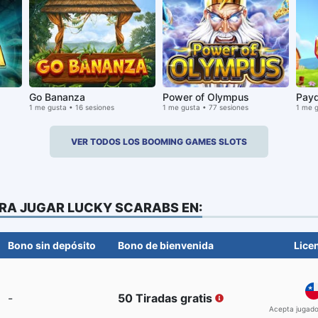
Go Bananza
Power of Olympus
Payd
1 me gusta • 16 sesiones
1 me gusta • 77 sesiones
1 me g
VER TODOS LOS BOOMING GAMES SLOTS
ARA JUGAR
LUCKY SCARABS
EN:
Bono sin depósito
Bono de bienvenida
Lice
-
50 Tiradas gratis
Acepta jugado