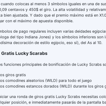
cuando colocas al menos 3 símbolos iguales en una de sus 9
0,09 centavos y 450$ el giro. La alta volatilidad y relativ
a bien ajustada. Y dado que el premio máximo está en X1
gar con el máximo de apuesta disponible.
mbolos de pago regulares incluyen varias deidades egipcia
loga del tipo Indiana Jones) y los símbolos inferiores son l
adísima decoración de estilo egipcio, eso sí), del As al 10.
 Gratis Lucky Scarabs
es funciones principales de bonificación de Lucky Scrabs s
os giros gratis
os comodines aleatorios (WILD) para todo el juego
os comodines estancos dorados (WILD) durante los giros g
niciar una ronda de giros gratis Lucky Scrabs necesitas col
lquier posición, e inmediatamente pasarás de la pantalla ba