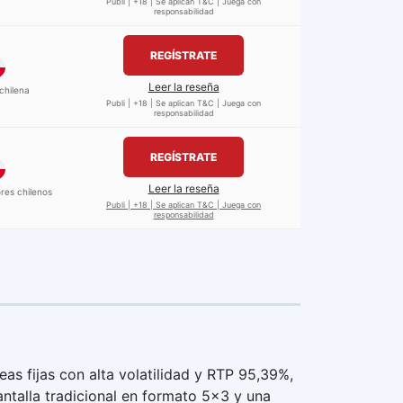
Publi | +18 | Se aplican T&C | Juega con
responsabilidad
REGÍSTRATE
Leer la reseña
chilena
Publi | +18 | Se aplican T&C | Juega con
responsabilidad
REGÍSTRATE
Leer la reseña
res chilenos
Publi | +18 | Se aplican T&C | Juega con
responsabilidad
as fijas con alta volatilidad y RTP 95,39%,
ntalla tradicional en formato 5×3 y una