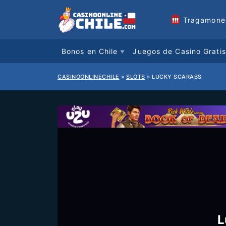
Tragamone
Bonos en Chile
Juegos de Casino Gratis
▼
CASINOONLINECHILE
»
SLOTS
»
LUCKY SCARABS
L