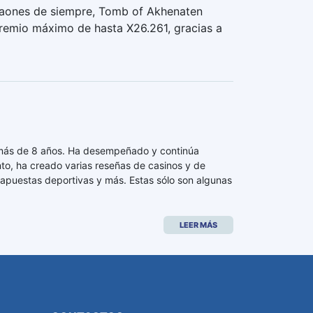
faraones de siempre, Tomb of Akhenaten
premio máximo de hasta X26.261, gracias a
r más de 8 años. Ha desempeñado y continúa
to, ha creado varias reseñas de casinos y de
e apuestas deportivas y más. Estas sólo son algunas
LEER MÁS