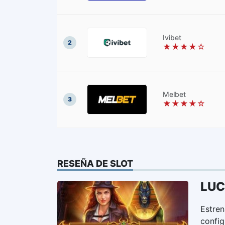
2
★★★★☆
3
★★★★☆
RESEÑA DE SLOT
LUC
Estren
config