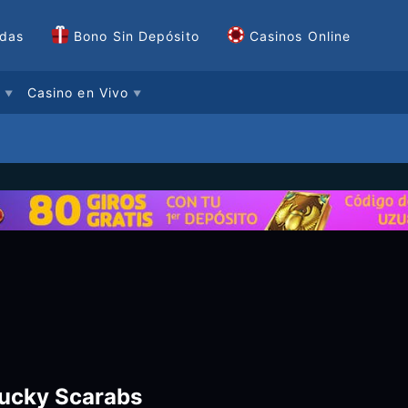
das
Bono Sin Depósito
Casinos Online
Casino en Vivo
▼
▼
ucky Scarabs