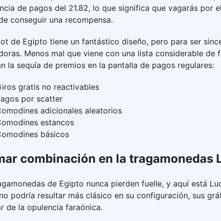
ncia de pagos del 21.82, lo que significa que vagarás por el
 de conseguir una recompensa.
lot de Egipto tiene un fantástico diseño, pero para ser sin
doras. Menos mal que viene con una lista considerable de f
án la sequía de premios en la pantalla de pagos regulares:
iros gratis no reactivables
agos por scatter
omodines adicionales aleatorios
omodines estancos
omodines básicos
mar combinación en la tragamonedas 
agamonedas de Egipto nunca pierden fuelle, y aquí está Lu
no podría resultar más clásico en su configuración, sus gr
r de la opulencia faraónica.