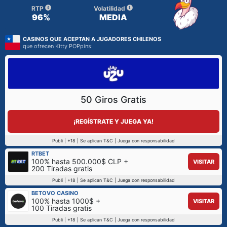
RTP
Volatilidad
96%
MEDIA
CASINOS QUE ACEPTAN A JUGADORES CHILENOS
que ofrecen Kitty POPpins:
50 Giros Gratis
¡REGÍSTRATE Y JUEGA YA!
Publi | +18 | Se aplican T&C | Juega con responsabilidad
RTBET
100% hasta 500.000$ CLP +
VISITAR
200 Tiradas gratis
Publi | +18 | Se aplican T&C | Juega con responsabilidad
BETOVO CASINO
100% hasta 1000$ +
VISITAR
100 Tiradas gratis
Publi | +18 | Se aplican T&C | Juega con responsabilidad