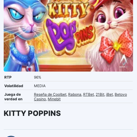
RTP
96%
Volatilidad
MEDIA
Juega de
Reseña de Coolbet
,
Rabona
,
RTBet
,
21Bit
,
iBet
,
Betovo
verdad en
Casino
,
Minebit
KITTY POPPINS