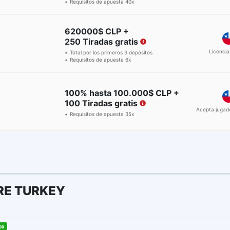
Requisitos de apuesta 40x
620000$ CLP +
250 Tiradas gratis
Licencia
Total por los primeros 3 depósitos
Requisitos de apuesta 6x
100% hasta 100.000$ CLP +
100 Tiradas gratis
Acepta jugado
Requisitos de apuesta 35x
E TURKEY