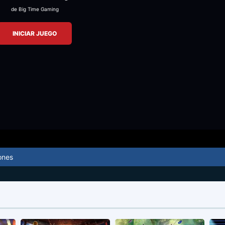
de
Big Time Gaming
INICIAR JUEGO
ones