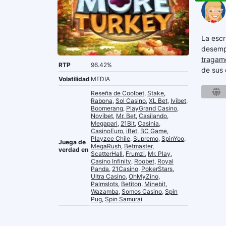
La escr
desempe
tragam
RTP
96.42%
de sus 
Volatilidad
MEDIA
Reseña de Coolbet
,
Stake
,
Rabona
,
Sol Casino
,
XL Bet
,
Ivibet
,
Boomerang
,
PlayGrand Casino
,
Novibet
,
Mr. Bet
,
Casilando
,
Megapari
,
21Bit
,
Casinia
,
CasinoEuro
,
iBet
,
BC Game
,
Playzee Chile
,
Supremo
,
SpinYoo
,
Juega de
MegaRush
,
Betmaster
,
verdad en
ScatterHall
,
Frumzi
,
Mr. Play
,
Casino Infinity
,
Roobet
,
Royal
Panda
,
21Casino
,
PokerStars
,
Ultra Casino
,
OhMyZino
,
Palmslots
,
Betiton
,
Minebit
,
Wazamba
,
Somos Casino
,
Spin
Pug
,
Spin Samurai