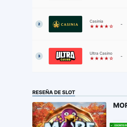
-
2
★★★★☆
-
3
★★★★☆
RESEÑA DE SLOT
MOR