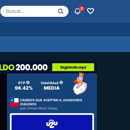
7
RTP
Volatilidad
96.42%
MEDIA
CASINOS QUE ACEPTAN A JUGADORES
CHILENOS
que ofrecen More Turkey: