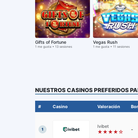
Gifts of Fortune
Vegas Rush
1 me gusta • 13 sesiones
1 me gusta • 11 sesiones
NUESTROS CASINOS PREFERIDOS P
#
Casino
Valoración
Bon
-
1
★★★★☆