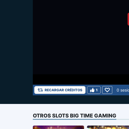
0
sesi
RECARGAR CRÉDITOS
1
OTROS SLOTS BIG TIME GAMING