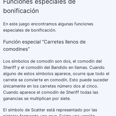
Funciones especiales de
bonificación
En este juego encontramos algunas funciones
especiales de bonificación.
Función especial “Carretes llenos de
comodines”
Los símbolos de comodín son dos, el comodín del
Sheriff y el comodín del Bandido en llamas. Cuando
alguno de estos símbolos aparece, ocurre que todo el
carrete se convierte en comodín. Esto puede suceder
únicamente en los carretes número dos al cinco.
Cuando aparece el comodín de Sheriff todas las
ganancias se multiplican por siete.
El símbolo de Scatter está representado por las
pistolas formando una cruz. Existe una versión