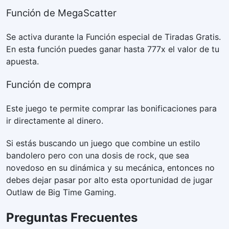
Función de MegaScatter
Se activa durante la Función especial de Tiradas Gratis.
En esta función puedes ganar hasta 777x el valor de tu
apuesta.
Función de compra
Este juego te permite comprar las bonificaciones para
ir directamente al dinero.
Si estás buscando un juego que combine un estilo
bandolero pero con una dosis de rock, que sea
novedoso en su dinámica y su mecánica, entonces no
debes dejar pasar por alto esta oportunidad de jugar
Outlaw de Big Time Gaming.
Preguntas Frecuentes