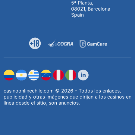
5ª Planta,
08021, Barcelona
Spain
casinoonlinechile.com © 2026 – Todos los enlaces,
publicidad y otras imágenes que dirijan a los casinos en
línea desde el sitio, son anuncios.