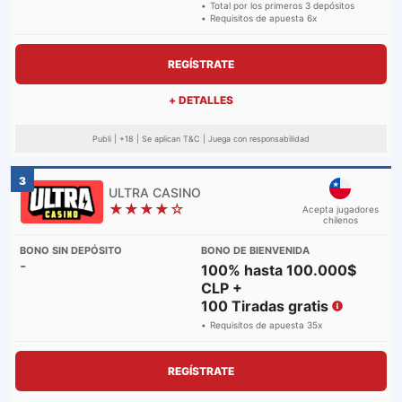
Total por los primeros 3 depósitos
Requisitos de apuesta 6x
REGÍSTRATE
+ DETALLES
Publi | +18 | Se aplican T&C | Juega con responsabilidad
3
★★★★☆
Acepta jugadores
chilenos
-
100% hasta 100.000$
CLP +
100 Tiradas gratis
Requisitos de apuesta 35x
REGÍSTRATE