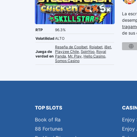
La escr
desempe
tragam
RTP
96.3%
de sus 
Volatilidad
ALTO
Reseña de Coolbet
,
Rojabet
,
iBet
,
Juega de
Playzee Chile
,
SpinYoo
,
Royal
verdad en
Panda
,
Mr. Play
,
Hello Casino
,
Somos Casino
TOP SLOTS
CASIN
Book of Ra
Enjoy 
88 Fortunes
Enjoy