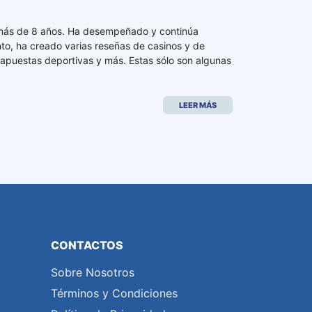
r más de 8 años. Ha desempeñado y continúa
to, ha creado varias reseñas de casinos y de
e apuestas deportivas y más. Estas sólo son algunas
LEER MÁS
CONTACTOS
Sobre Nosotros
Términos y Condiciones