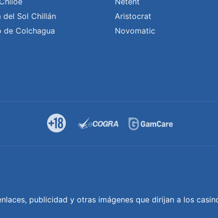
Chiloé
Netent
 del Sol Chillán
Aristocrat
o de Colchagua
Novomatic
aces, publicidad y otras imágenes que dirijan a los casinos