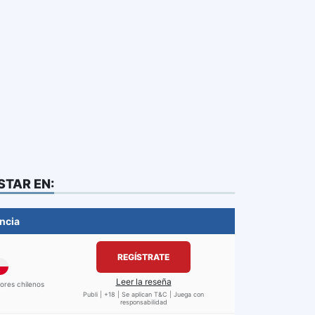
LSTAR
EN:
ncia
REGÍSTRATE
Leer la reseña
ores chilenos
Publi | +18 | Se aplican T&C | Juega con
responsabilidad