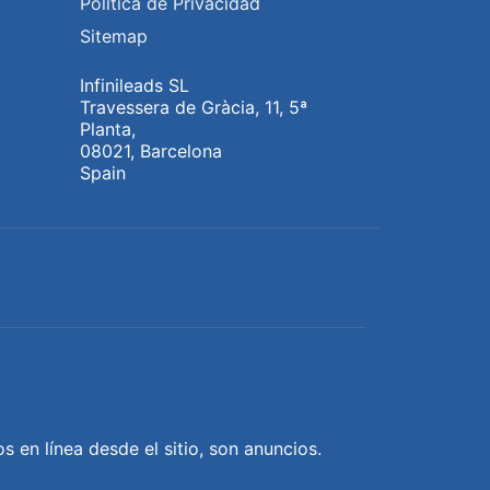
Política de Privacidad
Sitemap
Infinileads SL
Travessera de Gràcia, 11, 5ª
Planta,
08021, Barcelona
Spain
 en línea desde el sitio, son anuncios.