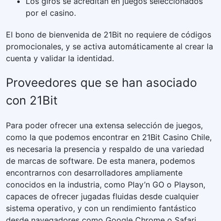
Los giros se acreditan en juegos seleccionados
por el casino.
El bono de bienvenida de 21Bit no requiere de códigos
promocionales, y se activa automáticamente al crear la
cuenta y validar la identidad.
Proveedores que se han asociado
con 21Bit
Para poder ofrecer una extensa selección de juegos,
como la que podemos encontrar en 21Bit Casino Chile,
es necesaria la presencia y respaldo de una variedad
de marcas de software. De esta manera, podemos
encontrarnos con desarrolladores ampliamente
conocidos en la industria, como Play’n GO o Playson,
capaces de ofrecer jugadas fluidas desde cualquier
sistema operativo, y con un rendimiento fantástico
desde navegadores como Google Chrome o Safari.