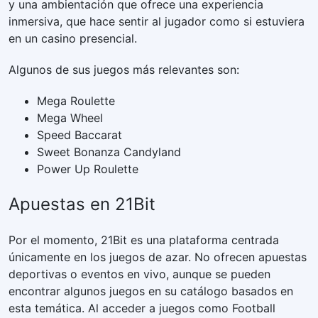
y una ambientación que ofrece una experiencia
inmersiva, que hace sentir al jugador como si estuviera
en un casino presencial.
Algunos de sus juegos más relevantes son:
Mega Roulette
Mega Wheel
Speed Baccarat
Sweet Bonanza Candyland
Power Up Roulette
Apuestas en
21Bit
Por el momento, 21Bit es una plataforma centrada
únicamente en los juegos de azar. No ofrecen apuestas
deportivas o eventos en vivo, aunque se pueden
encontrar algunos juegos en su catálogo basados en
esta temática. Al acceder a juegos como Football