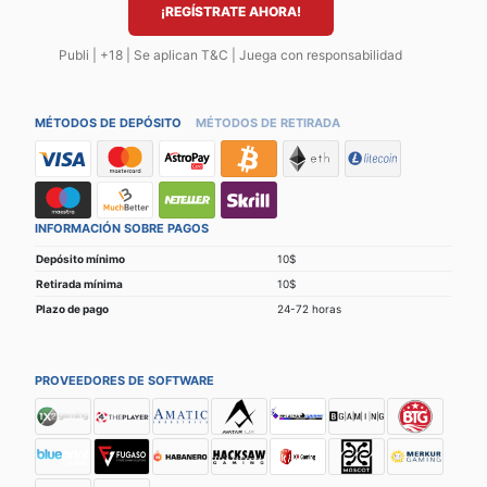
¡REGÍSTRATE AHORA!
Publi | +18 | Se aplican T&C | Juega con responsabilidad
MÉTODOS DE DEPÓSITO
MÉTODOS DE RETIRADA
INFORMACIÓN SOBRE PAGOS
Depósito mínimo
10$
Retirada mínima
10$
Plazo de pago
24-72 horas
PROVEEDORES DE SOFTWARE