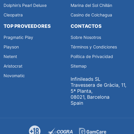
Dolphin’s Pearl Deluxe
Marina del Sol Chillán
Cleopatra
Casino de Colchagua
TOP PROVEEDORES
CONTACTOS
Pragmatic Play
Sobre Nosotros
Playson
Términos y Condiciones
Netent
Política de Privacidad
Aristocrat
Sitemap
Novomatic
Infinileads SL
Travessera de Gràcia, 11,
5ª Planta,
08021, Barcelona
Spain