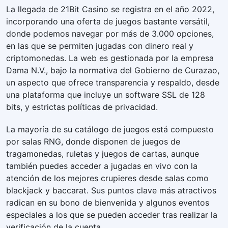
La llegada de 21Bit Casino se registra en el año 2022,
incorporando una oferta de juegos bastante versátil,
donde podemos navegar por más de 3.000 opciones,
en las que se permiten jugadas con dinero real y
criptomonedas. La web es gestionada por la empresa
Dama N.V., bajo la normativa del Gobierno de Curazao,
un aspecto que ofrece transparencia y respaldo, desde
una plataforma que incluye un software SSL de 128
bits, y estrictas políticas de privacidad.
La mayoría de su catálogo de juegos está compuesto
por salas RNG, donde disponen de juegos de
tragamonedas, ruletas y juegos de cartas, aunque
también puedes acceder a jugadas en vivo con la
atención de los mejores crupieres desde salas como
blackjack y baccarat. Sus puntos clave más atractivos
radican en su bono de bienvenida y algunos eventos
especiales a los que se pueden acceder tras realizar la
verificación de la cuenta.