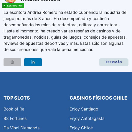
La escritora Andrea Romero ha estado cubriendo la industria del
juego por más de 8 años. Ha desempeñado y continúa
desempeñando los roles de redactora, editora y correctora.
Hasta el momento, ha creado varias reseñas de casinos y de
tragamonedas
, noticias, guías de juegos, consejos de apuestas,
reviews de apuestas deportivas y más. Estas sólo son algunas
de sus creaciones que vale la pena mencionar.
LEER MÁS
TOP SLOTS
CASINOS FÍSICOS CHILE
Book of Ra
Enjoy Santiago
88 Fortunes
Enjoy Antofagasta
Da Vinci Diamonds
Enjoy Chiloé