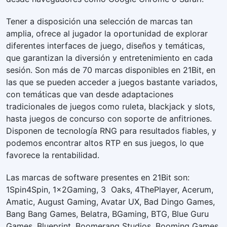
Tener a disposición una selección de marcas tan
amplia, ofrece al jugador la oportunidad de explorar
diferentes interfaces de juego, diseños y temáticas,
que garantizan la diversión y entretenimiento en cada
sesión. Son más de 70 marcas disponibles en 21Bit, en
las que se pueden acceder a juegos bastante variados,
con temáticas que van desde adaptaciones
tradicionales de juegos como ruleta, blackjack y slots,
hasta juegos de concurso con soporte de anfitriones.
Disponen de tecnología RNG para resultados fiables, y
podemos encontrar altos RTP en sus juegos, lo que
favorece la rentabilidad.
Las marcas de software presentes en 21Bit son:
1Spin4Spin, 1x2Gaming, 3 Oaks, 4ThePlayer, Acerum,
Amatic, August Gaming, Avatar UX, Bad Dingo Games,
Bang Bang Games, Belatra, BGaming, BTG, Blue Guru
Games, Blueprint, Boomerang Studios, Booming Games,