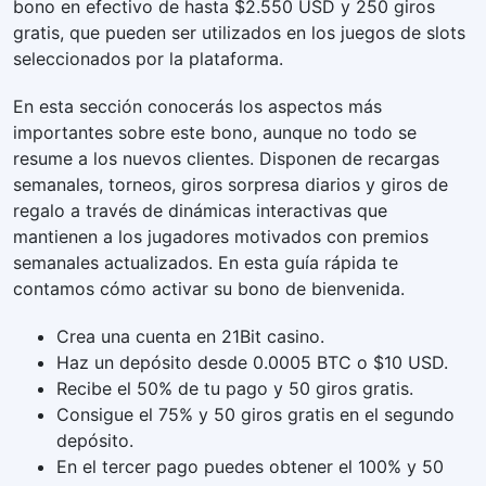
bono en efectivo de hasta $2.550 USD y 250 giros
gratis, que pueden ser utilizados en los juegos de slots
seleccionados por la plataforma.
En esta sección conocerás los aspectos más
importantes sobre este bono, aunque no todo se
resume a los nuevos clientes. Disponen de recargas
semanales, torneos, giros sorpresa diarios y giros de
regalo a través de dinámicas interactivas que
mantienen a los jugadores motivados con premios
semanales actualizados. En esta guía rápida te
contamos cómo activar su bono de bienvenida.
Crea una cuenta en 21Bit casino.
Haz un depósito desde 0.0005 BTC o $10 USD.
Recibe el 50% de tu pago y 50 giros gratis.
Consigue el 75% y 50 giros gratis en el segundo
depósito.
En el tercer pago puedes obtener el 100% y 50