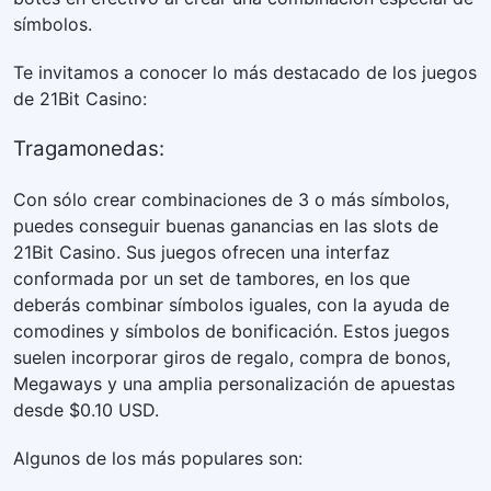
símbolos.
Te invitamos a conocer lo más destacado de los juegos
de 21Bit Casino:
Tragamonedas:
Con sólo crear combinaciones de 3 o más símbolos,
puedes conseguir buenas ganancias en las slots de
21Bit Casino. Sus juegos ofrecen una interfaz
conformada por un set de tambores, en los que
deberás combinar símbolos iguales, con la ayuda de
comodines y símbolos de bonificación. Estos juegos
suelen incorporar giros de regalo, compra de bonos,
Megaways y una amplia personalización de apuestas
desde $0.10 USD.
Algunos de los más populares son: