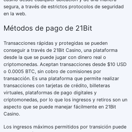
segura, a través de estrictos protocolos de seguridad
en la web.
Métodos de pago de 21Bit
Transacciones rápidas y protegidas se pueden
conseguir a través de 21Bit Casino, una plataforma
desde la que se puede jugar con dinero real o
criptomonedas. Aceptan transacciones desde $10 USD
o 0.0005 BTC, sin cobro de comisiones por
transacción. Es una plataforma que permite realizar
transacciones con tarjetas de crédito, billeteras
virtuales, plataformas de pago digitales y
criptomonedas, por lo que los ingresos y retiros son un
aspecto que se puede manejar fácilmente en 21Bit
Casino.
Los ingresos máximos permitidos por transición puede