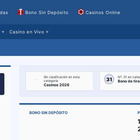
das
Bono Sin Depósito
Casinos Online
Casino en Vivo
▼
▼
Sin clasificación en esta
Nº. 31 en cate
-
31
categoría
Bono de tir
Casinos 2026
BONO SIN DEPÓSITO
P