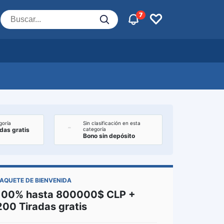
7
goría
Sin clasificación en esta
-
adas gratis
categoría
Bono sin depósito
AQUETE DE BIENVENIDA
100% hasta 800000$ CLP +
200 Tiradas gratis