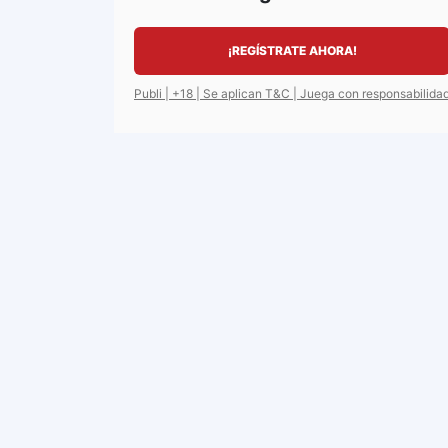
¡REGÍSTRATE AHORA!
Publi | +18 | Se aplican T&C | Juega con responsabilida