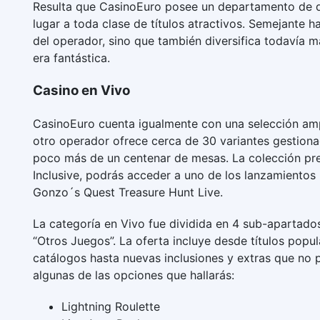
Resulta que CasinoEuro posee un departamento de d
lugar a toda clase de títulos atractivos. Semejante h
del operador, sino que también diversifica todavía m
era fantástica.
Casino en Vivo
CasinoEuro cuenta igualmente con una selección am
otro operador ofrece cerca de 30 variantes gestiona
poco más de un centenar de mesas. La colección pre
Inclusive, podrás acceder a uno de los lanzamientos
Gonzo´s Quest Treasure Hunt Live.
La categoría en Vivo fue dividida en 4 sub-apartados:
“Otros Juegos”. La oferta incluye desde títulos popu
catálogos hasta nuevas inclusiones y extras que no p
algunas de las opciones que hallarás:
Lightning Roulette