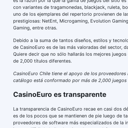
es la razón por la que la gama de juegos del sitio es
con variantes de tragamonedas, blackjack, ruleta, b
uno de los ejemplares del repertorio provienen de l
prestigiosas: NetEnt, Microgaming, Evolution Gaming
Gaming, entre otras.
Debido a la suma de tantos diseños, estilos y tecnol
de CasinoEuro es de las más valoradas del sector, d
Quiere decir que no sólo hallarás los mejores juegos 
de 2,000 títulos diferentes.
CasinoEuro Chile tiene el apoyo de los proveedores 
catálogo está conformado por más de 2,000 juegos d
CasinoEuro es transparente
La transparencia de CasinoEuro recae en casi dos dé
es de los pocos que se mantienen de pie luego de ta
proveedores de software más especializados de la in