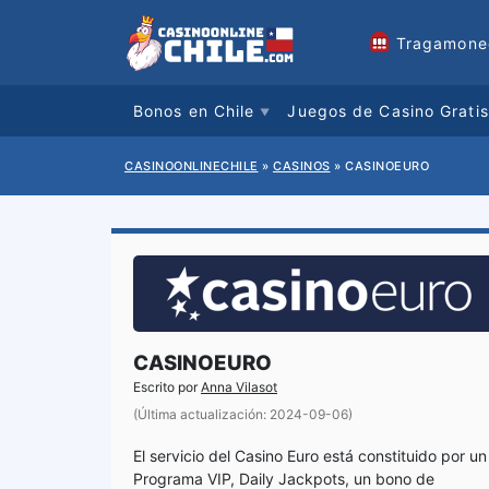
Tragamone
Bonos en Chile
Juegos de Casino Gratis
▼
CASINOONLINECHILE
»
CASINOS
»
CASINOEURO
CASINOEURO
Escrito por
Anna Vilasot
(Última actualización: 2024-09-06)
El servicio del Casino Euro está constituido por un
Programa VIP, Daily Jackpots, un bono de