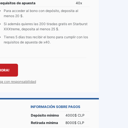
equisitos de apuesta
40x
Para acceder al bono con depósito, deposita al
menos 20 $.
Si además quieres las 200 tiradas gratis en Starburst
XXXtreme, deposita al menos 25 $.
Tienes 5 días tras recibir el bono para cumplir con los
requisitos de apuesta de x40.
HORA!
ega con responsabilidad
INFORMACIÓN SOBRE PAGOS
Depósito mínimo
4000$ CLP
Retirada mínima
8000$ CLP