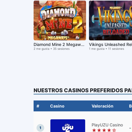
Diamond Mine 2 Megaways
2 me gusta • 35 sesiones
1 me gusta • 11 sesiones
NUESTROS CASINOS PREFERIDOS P
#
Casino
Valoración
B
-
1
★★★★☆