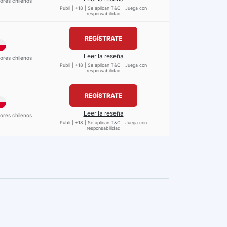
ores chilenos
Publi | +18 | Se aplican T&C | Juega con
responsabilidad
REGÍSTRATE
Leer la reseña
ores chilenos
Publi | +18 | Se aplican T&C | Juega con
responsabilidad
REGÍSTRATE
Leer la reseña
ores chilenos
Publi | +18 | Se aplican T&C | Juega con
responsabilidad