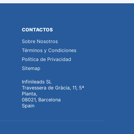
CONTACTOS
Sobre Nosotros
Términos y Condiciones
Política de Privacidad
Sitemap
Infinileads SL
Travessera de Gràcia, 11, 5ª
Planta,
08021, Barcelona
Spain