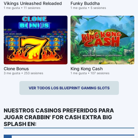
Vikings Unleashed Reloaded
Funky Buddha
1 me gusta • 11 sesiones
1 me gusta • 5 sesiones
Clone Bonus
King Kong Cash
3 me gusta • 253 sesiones
1 me gusta • 107 sesiones
VER TODOS LOS BLUEPRINT GAMING SLOTS
NUESTROS CASINOS PREFERIDOS PARA
JUGAR
CRABBIN' FOR CASH EXTRA BIG
SPLASH
EN: