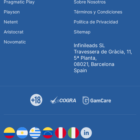
Pragmatic Play
Sobre Nosotros
Playson
Términos y Condiciones
Netent
Política de Privacidad
Aristocrat
Sitemap
Novomatic
Infinileads SL
Travessera de Gràcia, 11,
5ª Planta,
08021, Barcelona
Spain