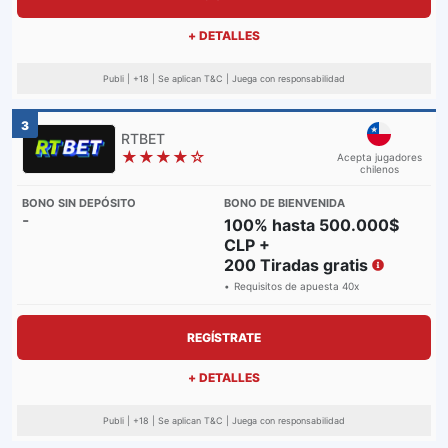
+ DETALLES
Publi | +18 | Se aplican T&C | Juega con responsabilidad
3
★★★★☆
Acepta jugadores
chilenos
-
100% hasta 500.000$
CLP +
200 Tiradas gratis
Requisitos de apuesta 40x
REGÍSTRATE
+ DETALLES
Publi | +18 | Se aplican T&C | Juega con responsabilidad