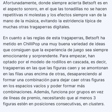
Afortunadamente, donde siempre acierta Betsoft es en
el aspecto sonoro, en el que las tonadillas no se hacen
repetitivas ni molestas y los efectos siempre van de la
mano de la música, evitando la estridencia típica de
muchas otras tragaperras digitales.
En cuanto a las reglas de esta tragaperras, Betsoft ha
metido en ChilliPop una muy buena variedad de ideas
que consiguen que la experiencia de juego sea siempre
emocionante y sorprendente. Para empezar, han
optado por el modelo de rodillos en cascada, es decir,
tragaperras en las que las figuras caen y se amontonan
en las filas unas encima de otras, desapareciendo al
formar una combinación para dejar caer otras figuras
en los espacios vacíos y poder formar más
combinaciones. Además, funciona por grupos en vez
de líneas de premio, necesitando que al menos 3
figuras estén en posiciones consecutivas, en
clusters
.