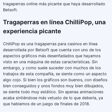
tragaperras online más picante que haya desarrollado
Betsoft.
Tragaperras en línea ChilliPop, una
experiencia picante
ChilliPop es una tragaperras para casinos en línea
desarrollada por Betsoft que cuenta con uno de los
aspectos gráficos más desenfadados que hayamos
visto en una máquina de estas características. Sin
embargo, y como suele suceder con muchos de los
trabajos de esta compañía, se siente como un aspecto
algo cojo. Si bien los gráficos son buenos, con diseños
bien conseguidos y unos fondos muy bien dibujados,
se siente todo muy estático. Sin apenas animaciones
acaba sintiéndose más vetusto de lo que debería, ya
que hablamos de un juego de finales de 2018.