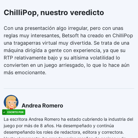
ChilliPop, nuestro veredicto
Con una presentación algo irregular, pero con unas
reglas muy interesantes, Betsoft ha creado en ChilliPop
una tragaperras virtual muy divertida. Se trata de una
máquina dirigída a gente con experiencia, ya que su
RTP relativamente bajo y su altísima volatilidad lo
convierten en un juego arriesgado, lo que lo hace aún
más emocionante.
Andrea Romero
La escritora Andrea Romero ha estado cubriendo la industria del
juego por más de 8 años. Ha desempeñado y continúa
desempeñando los roles de redactora, editora y correctora.