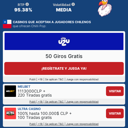
RTP
Volatilidad
95.38%
MEDIA
CASINOS QUE ACEPTAN A JUGADORES CHILENOS
que ofrecen Chilli Pop:
50 Giros Gratis
¡REGÍSTRATE Y JUEGA YA!
Publi | +18 | Se aplican T&C | Juega con responsabilidad
MELBET
1113000CLP +
VISITAR
220 Tiradas gratis
Publi | +18 | Se aplican T&C | Juega con responsabilidad
ULTRA CASINO
100% hasta 100.000$ CLP +
VISITAR
100 Tiradas gratis
Publi | +18 | Se aplican T&C | Juega con responsabilidad