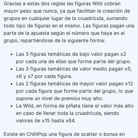
Gracias a estas dos reglas las figuras Wild cobran
mayor peso que nunca, ya que facilitan la creación de
grupos en cualquier lugar de la cruadrícula, sumando
todo tipo de figuras en el mismo. Las figuras pagan una
parte de la apuesta según el número que haya en el
grupo, repartiéndose de la siguiente forma:
Las 3 figuras temáticas de bajo valor pagan x2
por cada una de ellas que forme parte del grupo.
Las 3 figuras temáticas de valor medio pagan x5,
x6 y x7 por cada figura.
Las 2 figuras temáticas de mayor valor pagan x12
por cada figura que forme parte del grupo, lo que
supone un nivel de premios muy alto.
La Wild, en forma de piñata tiene el valor más alto
en caso de llenar toda la cruadrícula, siendo
valores de x15 hasta x64.
Existe en ChilliPop una figura de scatter o bonus en