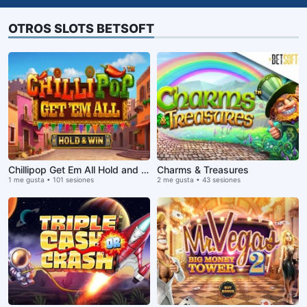
OTROS SLOTS BETSOFT
Chillipop Get Em All Hold and Win
Charms & Treasures
1 me gusta • 101 sesiones
2 me gusta • 43 sesiones