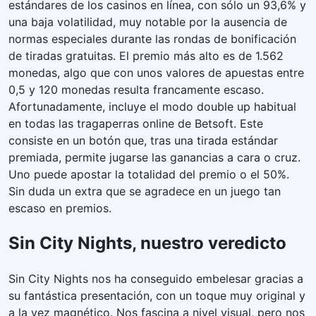
estándares de los casinos en línea, con sólo un 93,6% y
una baja volatilidad, muy notable por la ausencia de
normas especiales durante las rondas de bonificación
de tiradas gratuitas. El premio más alto es de 1.562
monedas, algo que con unos valores de apuestas entre
0,5 y 120 monedas resulta francamente escaso.
Afortunadamente, incluye el modo double up habitual
en todas las tragaperras online de Betsoft. Este
consiste en un botón que, tras una tirada estándar
premiada, permite jugarse las ganancias a cara o cruz.
Uno puede apostar la totalidad del premio o el 50%.
Sin duda un extra que se agradece en un juego tan
escaso en premios.
Sin City Nights, nuestro veredicto
Sin City Nights nos ha conseguido embelesar gracias a
su fantástica presentación, con un toque muy original y
a la vez magnético. Nos fascina a nivel visual, pero nos