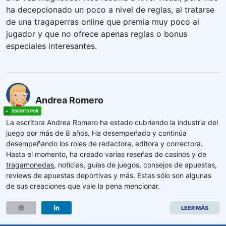
ha decepcionado un poco a nivel de reglas, al tratarse
de una tragaperras online que premia muy poco al
jugador y que no ofrece apenas reglas o bonus
especiales interesantes.
Andrea Romero
La escritora Andrea Romero ha estado cubriendo la industria del
juego por más de 8 años. Ha desempeñado y continúa
desempeñando los roles de redactora, editora y correctora.
Hasta el momento, ha creado varias reseñas de casinos y de
tragamonedas
, noticias, guías de juegos, consejos de apuestas,
reviews de apuestas deportivas y más. Estas sólo son algunas
de sus creaciones que vale la pena mencionar.
LEER MÁS