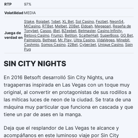
RTP
97%
Volatilidad
MEDIA
Stake
,
Rojabet
,
1xbet
,
XL Bet
,
Sol Casino
,
Fezbet
,
Neon54
,
MiCasino
,
RTBet
,
Melbet
,
20Bet
,
Eldoah
,
Megapari
,
Reseña de
Tonybet
,
Casoo
,
iBet
,
BZeebet
,
Betmaster
,
Casino Infinity
,
Juega de
Betovo Casino
,
Frumzi
,
Betiton
,
ScatterHall
,
SuperBoss
,
GG Bet
,
verdad en
Palmslots
,
Betheat
,
Mr. Play
,
Ultra Casino
,
VidaVegas
,
Minebit
,
Cashmio
,
Somos Casino
,
22Bet
,
Cyber.bet
,
Unique Casino
,
Spin
Pug
SIN CITY NIGHTS
En 2016 Betsoft desarrolló Sin City Nights, una
tragaperras inspirada en Las Vegas con un toque muy
original, al convertir en protagonistas de sus rodillos a
las míticas luces de neon de la ciudad. Se trata de una
máquina muy particular que funciona en cascada y que
tiene un par de ases en la manga.
Deja que el resplandor de Las Vegas te alcance y
acompáñanos en este luminoso viaje por Sin City