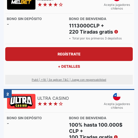
★★★★☆
Acepta jugadores
chilenos
-
1113000CLP +
220 Tiradas gratis
Total por los primeros 3 depósitos
REGÍSTRATE
+ DETALLES
Publi | +18 | Se aplican T&C | Juega con responsabilidad
2
★★★★☆
Acepta jugadores
chilenos
-
100% hasta 100.000$
CLP +
100 Tiradas gratis