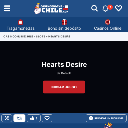
7
Tragamonedas
Bono sin depósito
Casinos Online
CASINOONLINECHILE
»
SLOTS
»
HEARTS DESIRE
Hearts Desire
de
Betsoft
INICIAR JUEGO
1
REPORTAR UN PROBLEMA