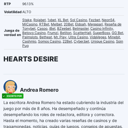
RTP
96.13%
Volatilidad
ALTO
Stake
,
Rojabet
,
1xbet
,
XL Bet
,
Sol Casino
,
Fezbet
,
Neon54
,
MiCasino
,
RTBet
,
Melbet
,
20Bet
,
Eldoah
,
Megapari
,
Reseña de
Tonybet
,
Casoo
,
iBet
,
BZeebet
,
Betmaster
,
Casino Infinity
,
Juega de
Betovo Casino
,
Frumzi
,
Betiton
,
ScatterHall
,
SuperBoss
,
GG Bet
,
verdad en
Palmslots
,
Betheat
,
Mr. Play
,
Ultra Casino
,
VidaVegas
,
Minebit
,
Cashmio
,
Somos Casino
,
22Bet
,
Cyber.bet
,
Unique Casino
,
Spin
Pug
HEARTS DESIRE
Andrea Romero
La escritora Andrea Romero ha estado cubriendo la industria del
juego por más de 8 años. Ha desempeñado y continúa
desempeñando los roles de redactora, editora y correctora.
Hasta el momento, ha creado varias reseñas de casinos y de
tragamonedas
, noticias, guías de juegos, consejos de apuestas,