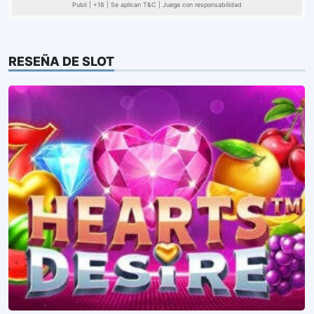
Publi | +18 | Se aplican T&C | Juega con responsabilidad
RESEÑA DE SLOT