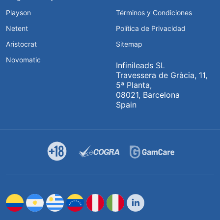
Playson
Términos y Condiciones
Netent
Política de Privacidad
Aristocrat
Sitemap
Novomatic
Infinileads SL
Travessera de Gràcia, 11,
5ª Planta,
08021, Barcelona
Spain