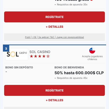
Requisitos de apuesta 35x
REGÍSTRATE
+ DETALLES
Publi | +18 | Se aplican T&C | Juega con responsabilidad
3
★★★★☆
Acepta jugadores
chilenos
-
50% hasta 600.000$ CLP
Requisitos de apuesta 45x
REGÍSTRATE
+ DETALLES