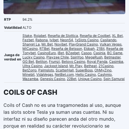
RTP
94.2%
Volatilidad
ALTO
Stake
,
Rojabet
,
Reseña de Slottica
,
Reseña de Coolbet
,
XL Bet
,
Fezbet
,
Rabona
,
Ivibet
,
Neon54
,
1xSlots Casino
,
Casilando
,
Shangri La
,
Mr. Bet
,
Novibet
,
PlayGrand Casino
,
Vulkan Vegas
,
MiCasino
,
RTBet
,
Reseña de Betsson
,
Eldoah
,
21Bit
,
Reseña de
Tonybet
,
CasinoEuro
,
iBet
,
BZeebet
,
Casoo
,
Casinia
,
BC Game
,
Juega de
Lucky Casino
,
Playzee Chile
,
SpinYoo
,
MegaRush
,
Betmaster
,
verdad en
GG Bet
,
Betiton
,
Frumzi
,
Betovo Casino
,
Royal Panda
,
Casimba
,
Ultra Casino
,
Jackpot Island
,
Mr. Play
,
Betheat
,
21Casino
,
BetZorro
,
Palmslots
,
ScatterHall
,
SuperBoss
,
OhMyZino
,
Minebit
,
VidaVegas
,
NetBet.com
,
Hello Casino
,
Cashmio
,
Wazamba
,
Genesis Casino
,
22Bet
,
Unique Casino
,
Spin Samurai
COILS OF CASH
Coils of Cash no es una tragamonedas al uso, aunque
las slots sobre Tesla ya suman unas cuantas. Ni su
interfaz ni su diseño parecen anda del otro mundo,
porque en realidad su carácter revolucionario se