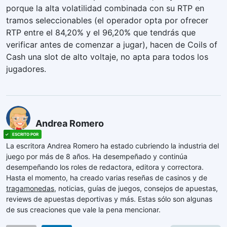
porque la alta volatilidad combinada con su RTP en
tramos seleccionables (el operador opta por ofrecer
RTP entre el 84,20% y el 96,20% que tendrás que
verificar antes de comenzar a jugar), hacen de Coils of
Cash una slot de alto voltaje, no apta para todos los
jugadores.
Andrea Romero
La escritora Andrea Romero ha estado cubriendo la industria del
juego por más de 8 años. Ha desempeñado y continúa
desempeñando los roles de redactora, editora y correctora.
Hasta el momento, ha creado varias reseñas de casinos y de
tragamonedas
, noticias, guías de juegos, consejos de apuestas,
reviews de apuestas deportivas y más. Estas sólo son algunas
de sus creaciones que vale la pena mencionar.