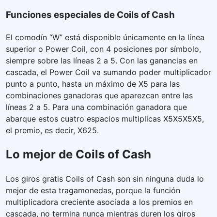
Funciones especiales de Coils of Cash
El comodín “W” está disponible únicamente en la línea
superior o Power Coil, con 4 posiciones por símbolo,
siempre sobre las líneas 2 a 5. Con las ganancias en
cascada, el Power Coil va sumando poder multiplicador
punto a punto, hasta un máximo de X5 para las
combinaciones ganadoras que aparezcan entre las
líneas 2 a 5. Para una combinación ganadora que
abarque estos cuatro espacios multiplicas X5X5X5X5,
el premio, es decir, X625.
Lo mejor de Coils of Cash
Los giros gratis Coils of Cash son sin ninguna duda lo
mejor de esta tragamonedas, porque la función
multiplicadora creciente asociada a los premios en
cascada, no termina nunca mientras duren los giros