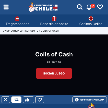
7
Tragamonedas
Bono sin depósito
Casinos Online
CASINOONLINECHILE
»
SLOTS
»
COILS OF CASH
Coils of Cash
de
Play’n Go
INICIAR JUEGO
1
REPORTAR UN PROBLEMA