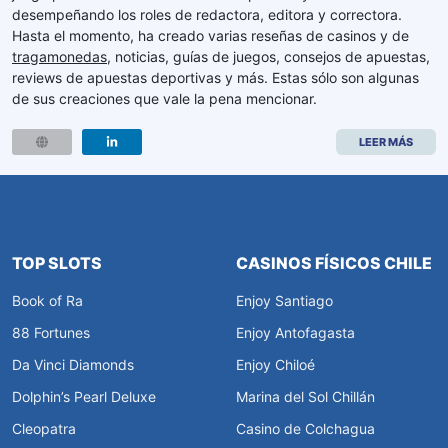
desempeñando los roles de redactora, editora y correctora.
Hasta el momento, ha creado varias reseñas de casinos y de
tragamonedas
, noticias, guías de juegos, consejos de apuestas,
reviews de apuestas deportivas y más. Estas sólo son algunas
de sus creaciones que vale la pena mencionar.
LEER MÁS
TOP SLOTS
CASINOS FÍSICOS CHILE
Book of Ra
Enjoy Santiago
88 Fortunes
Enjoy Antofagasta
Da Vinci Diamonds
Enjoy Chiloé
Dolphin’s Pearl Deluxe
Marina del Sol Chillán
Cleopatra
Casino de Colchagua