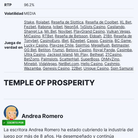
RTP
96.2%
Volatilidad
MEDIA
Stake
,
Rojabet
,
Reseña de Slottica
,
Reseña de Coolbet
,
XL Bet
,
Fezbet
,
Rabona
,
Ivibet
,
Neon54
,
1xSlots Casino
,
Casilando
,
Shangri La
,
Mr. Bet
,
Novibet
,
PlayGrand Casino
,
Vulkan Vegas
,
MiCasino
,
RTBet
,
Reseña de Betsson
,
Eldoah
,
21Bit
,
Reseña de
Tonybet
,
CasinoEuro
,
iBet
,
BZeebet
,
Casoo
,
Casinia
,
BC Game
,
Juega de
Lucky Casino
,
Playzee Chile
,
SpinYoo
,
MegaRush
,
Betmaster
,
verdad en
GG Bet
,
Betiton
,
Frumzi
,
Betovo Casino
,
Royal Panda
,
Casimba
,
Ultra Casino
,
Jackpot Island
,
Mr. Play
,
Betheat
,
21Casino
,
BetZorro
,
Palmslots
,
ScatterHall
,
SuperBoss
,
OhMyZino
,
Minebit
,
VidaVegas
,
NetBet.com
,
Hello Casino
,
Cashmio
,
Wazamba
,
Genesis Casino
,
22Bet
,
Unique Casino
,
Spin Samurai
TEMPLE OF PROSPERITY
Andrea Romero
La escritora Andrea Romero ha estado cubriendo la industria del
juego por más de 8 años. Ha desempeñado y continúa