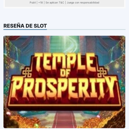
Publi | +18 | Se aplican T&C | Juega con responsabilidad
RESEÑA DE SLOT