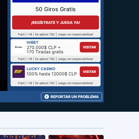
50 Giros Gratis
¡REGÍSTRATE Y JUEGA YA!
Publi | +18 | Se aplican T&C | Juega con responsabilidad
IVIBET
270.000$ CLP +
VISITAR
170 Tiradas gratis
Publi | +18 | Se aplican T&C | Juega con responsabilidad
LUCKY CASINO
VISITAR
100% hasta 12000$ CLP
Publi | +18 | Se aplican T&C | Juega con responsabilidad
REPORTAR UN PROBLEMA