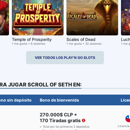
Temple of Prosperity
Scales of Dead
Luc
1 me gusta • 6 sesiones
1 me gusta • 32 sesiones
1 me g
VER TODOS LOS PLAY’N GO SLOTS
ARA JUGAR
SCROLL OF SETH
EN:
no sin depósito
Bono de bienvenida
Lice
270.000$ CLP +
170 Tiradas gratis
Licencia
Total por los primeros 2 depósitos