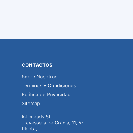
CONTACTOS
Sobre Nosotros
Términos y Condiciones
Política de Privacidad
Sitemap
Infinileads SL
Travessera de Gràcia, 11, 5ª
Planta,