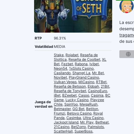
La escr
desempe
tragam
RTP
96.31%
de sus 
Volatilidad
MEDIA
Stake
,
Rojabet
,
Reseña de
Slottica
,
Reseña de Coolbet
,
XL
Bet
,
Fezbet
,
Rabona
,
Ivibet
,
Neon54
,
1xSlots Casino
,
Casilando
,
Shangri La
,
Mr. Bet
,
Novibet
,
PlayGrand Casino
,
Vulkan Vegas
,
MiCasino
,
RTBet
,
Reseña de Betsson
,
Eldoah
,
21Bit
,
Reseña de Tonybet
,
CasinoEuro
,
iBet
,
BZeebet
,
Casoo
,
Casinia
,
BC
Game
,
Lucky Casino
,
Playzee
Juega de
Chile
,
SpinYoo
,
MegaRush
,
verdad en
Betmaster
,
GG Bet
,
Betiton
,
Frumzi
,
Betovo Casino
,
Royal
Panda
,
Casimba
,
Ultra Casino
,
Jackpot Island
,
Mr. Play
,
Betheat
,
21Casino
,
BetZorro
,
Palmslots
,
ScatterHall
,
SuperBoss
,