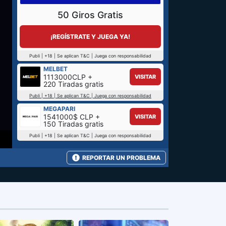
50 Giros Gratis
¡REGÍSTRATE Y JUEGA YA!
Publi | +18 | Se aplican T&C | Juega con responsabilidad
MELBET
1113000CLP +
VISITAR
220 Tiradas gratis
Publi | +18 | Se aplican T&C | Juega con responsabilidad
MEGAPARI
1541000$ CLP +
VISITAR
150 Tiradas gratis
Publi | +18 | Se aplican T&C | Juega con responsabilidad
REPORTAR UN PROBLEMA