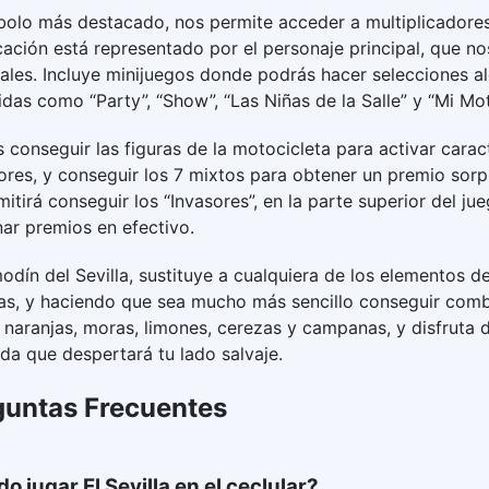
bolo más destacado, nos permite acceder a multiplicadores
cación está representado por el personaje principal, que no
ales. Incluye minijuegos donde podrás hacer selecciones a
das como “Party”, “Show”, “Las Niñas de la Salle” y “Mi Mot
 conseguir las figuras de la motocicleta para activar caract
ores, y conseguir los 7 mixtos para obtener un premio sorp
mitirá conseguir los “Invasores”, en la parte superior del 
ar premios en efectivo.
odín del Sevilla, sustituye a cualquiera de los elementos d
as, y haciendo que sea mucho más sencillo conseguir com
, naranjas, moras, limones, cerezas y campanas, y disfruta 
ida que despertará tu lado salvaje.
guntas Frecuentes
o jugar El Sevilla en el ceclular?