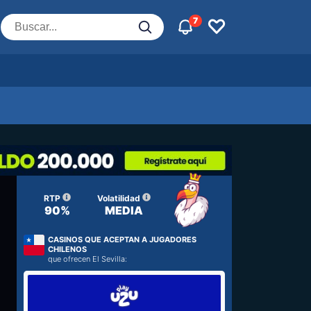
7
RTP
Volatilidad
90%
MEDIA
CASINOS QUE ACEPTAN A JUGADORES
CHILENOS
que ofrecen El Sevilla: