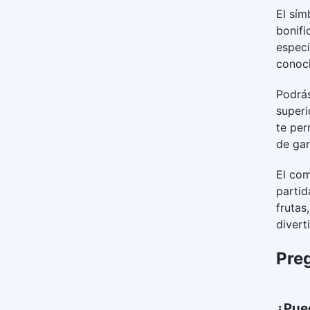
El sím
bonifi
especi
conoci
Podrás
superi
te per
de gan
El com
partid
frutas
divert
Pre
¿Pued