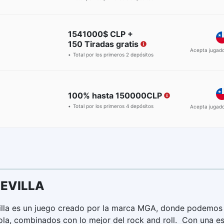
1541000$ CLP +
150 Tiradas gratis
Acepta jugado
Total por los primeros 2 depósitos
100% hasta 150000CLP
Total por los primeros 4 depósitos
Acepta jugado
SEVILLA
illa es un juego creado por la marca MGA, donde podemos 
la, combinados con lo mejor del rock and roll. Con una esté