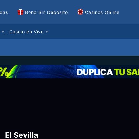
das
Bono Sin Depósito
Casinos Online
Casino en Vivo
▼
▼
El Sevilla