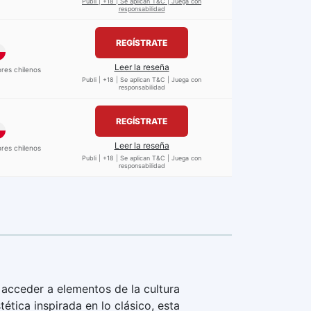
Publi | +18 | Se aplican T&C | Juega con
responsabilidad
REGÍSTRATE
Leer la reseña
res chilenos
Publi | +18 | Se aplican T&C | Juega con
responsabilidad
REGÍSTRATE
Leer la reseña
res chilenos
Publi | +18 | Se aplican T&C | Juega con
responsabilidad
acceder a elementos de la cultura
tica inspirada en lo clásico, esta