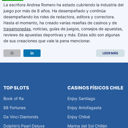
La escritora Andrea Romero ha estado cubriendo la industria del
juego por más de 8 años. Ha desempeñado y continúa
desempeñando los roles de redactora, editora y correctora.
Hasta el momento, ha creado varias reseñas de casinos y de
tragamonedas
, noticias, guías de juegos, consejos de apuestas,
reviews de apuestas deportivas y más. Estas sólo son algunas
de sus creaciones que vale la pena mencionar.
LEER MÁS
TOP SLOTS
CASINOS FÍSICOS CHILE
Book of Ra
Enjoy Santiago
88 Fortunes
Enjoy Antofagasta
Da Vinci Diamonds
Enjoy Chiloé
Dolphin’s Pearl Deluxe
Marina del Sol Chillán