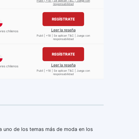
Publi | +18 | Se aplican T&C | Juega con
responsabilidad
REGÍSTRATE
Leer la reseña
res chilenos
Publi | +18 | Se aplican T&C | Juega con
responsabilidad
REGÍSTRATE
Leer la reseña
res chilenos
Publi | +18 | Se aplican T&C | Juega con
responsabilidad
 a uno de los temas más de moda en los