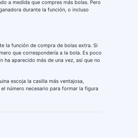
tando a medida que compres más bolas. Pero
anadora durante la función, o incluso
e la función de compra de bolas extra. Si
número que correspondería a la bola. Es poco
ín ha aparecido más de una vez, así que no
uina escoja la casilla más ventajosa,
 el número necesario para formar la figura