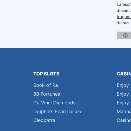
La escr
desempe
tragam
de sus 
TOP SLOTS
CASIN
Book of Ra
Enjoy 
88 Fortunes
Enjoy
Da Vinci Diamonds
Enjoy 
Dolphin’s Pearl Deluxe
Marina
Cleopatra
Casin