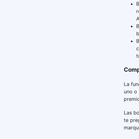
B
r
A
B
b
B
c
t
Comp
La fun
uno o 
premio
Las bo
te pre
marque