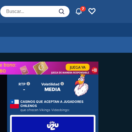
7
RTP
Volatilidad
-
MEDIA
CASINOS QUE ACEPTAN A JUGADORES
CHILENOS
que ofrecen Vikings Videobingo: