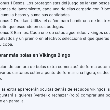
onus 1 Besos. Los protagonistas del juego se lanzan besos
ondas de lanzamiento, cada una de ellas cargada con 3 bes
cumula besos y suma sus cantidades.
onus 2 Drakkar. Utiliza el cañón para hundir uno de los tre
otín que esconde en sus bodegas.
onus 3 Barriles. Cada uno de estos aguerridos vikingos sop
alvados y un premio en efectivo: selecciona el que quieras
u copa.
rar más bolas en
Vikings Bingo
ción de compra de bolas extra comenzará de forma automát
varios cartones están a punto de formar una figura, es decir,
.
las extra aparecerán ocultas detrás de escudos vikingos, s
guntará si quieres (verde) o rechazar (rojo) comprar una bol
 en pantalla.