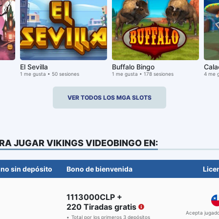
El Sevilla
Buffalo Bingo
Cala
1 me gusta • 50 sesiones
1 me gusta • 178 sesiones
4 me g
VER TODOS LOS MGA SLOTS
ARA JUGAR
VIKINGS VIDEOBINGO
EN:
no sin depósito
Bono de bienvenida
Lice
1113000CLP +
220 Tiradas gratis
Acepta jugado
Total por los primeros 3 depósitos