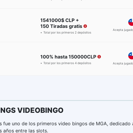
1541000$ CLP +
150 Tiradas gratis
Acepta jugado
Total por los primeros 2 depósitos
100% hasta 150000CLP
Total por los primeros 4 depósitos
Acepta jugado
INGS VIDEOBINGO
s fue uno de los primeros video bingos de MGA, dedicado
s años entre las slots.