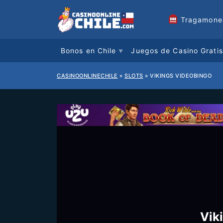
Tragamone
Bonos en Chile
Juegos de Casino Gratis
▼
CASINOONLINECHILE
»
SLOTS
»
VIKINGS VIDEOBINGO
Vik