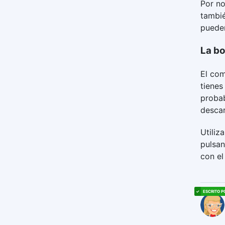
Por no
tambié
pueden
La bo
El com
tienes
probab
descar
Utiliz
pulsan
con el