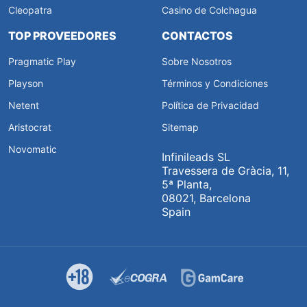
Cleopatra
Casino de Colchagua
TOP PROVEEDORES
CONTACTOS
Pragmatic Play
Sobre Nosotros
Playson
Términos y Condiciones
Netent
Política de Privacidad
Aristocrat
Sitemap
Novomatic
Infinileads SL
Travessera de Gràcia, 11,
5ª Planta,
08021, Barcelona
Spain