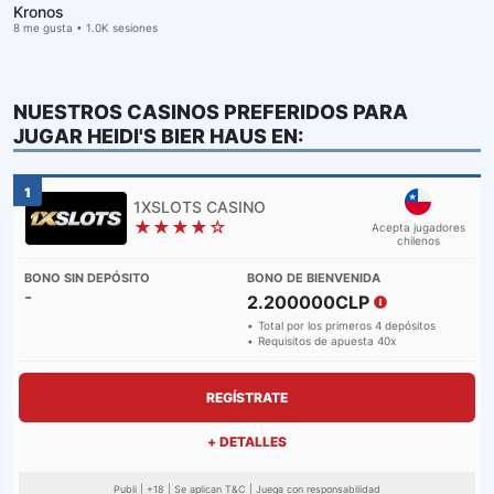
Kronos
8 me gusta • 1.0K sesiones
NUESTROS CASINOS PREFERIDOS PARA
JUGAR
HEIDI'S BIER HAUS
EN:
1
★★★★☆
Acepta jugadores
chilenos
-
2.200000CLP
Total por los primeros 4 depósitos
Requisitos de apuesta 40x
REGÍSTRATE
+ DETALLES
Publi | +18 | Se aplican T&C | Juega con responsabilidad