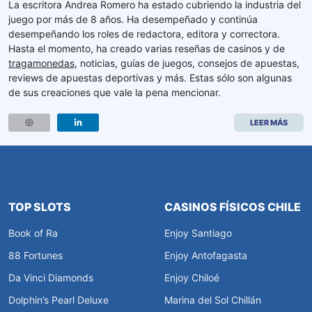
La escritora Andrea Romero ha estado cubriendo la industria del
juego por más de 8 años. Ha desempeñado y continúa
desempeñando los roles de redactora, editora y correctora.
Hasta el momento, ha creado varias reseñas de casinos y de
tragamonedas
, noticias, guías de juegos, consejos de apuestas,
reviews de apuestas deportivas y más. Estas sólo son algunas
de sus creaciones que vale la pena mencionar.
LEER MÁS
TOP SLOTS
CASINOS FÍSICOS CHILE
Book of Ra
Enjoy Santiago
88 Fortunes
Enjoy Antofagasta
Da Vinci Diamonds
Enjoy Chiloé
Dolphin’s Pearl Deluxe
Marina del Sol Chillán