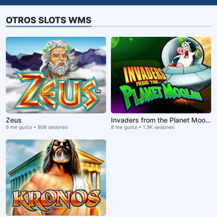
OTROS SLOTS WMS
Zeus
Invaders from the Planet Moolah
6 me gusta • 806 sesiones
8 me gusta • 1.9K sesiones