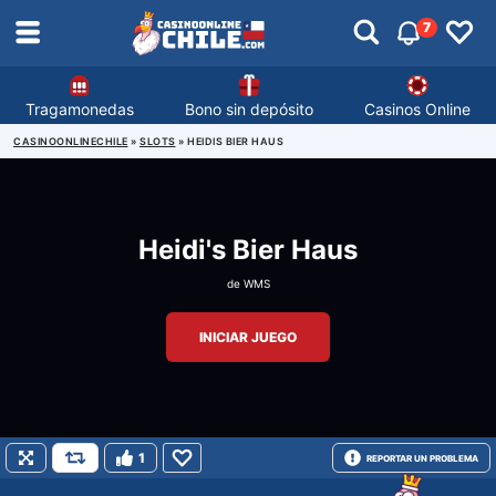
7
Tragamonedas
Bono sin depósito
Casinos Online
CASINOONLINECHILE
»
SLOTS
»
HEIDIS BIER HAUS
Heidi's Bier Haus
de
WMS
INICIAR JUEGO
1
REPORTAR UN PROBLEMA