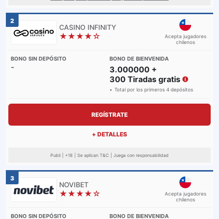
2
★★★★☆
Acepta jugadores
chilenos
-
3.000000 +
300 Tiradas gratis
Total por los primeros 4 depósitos
REGÍSTRATE
+ DETALLES
Publi | +18 | Se aplican T&C | Juega con responsabilidad
3
★★★★☆
Acepta jugadores
chilenos