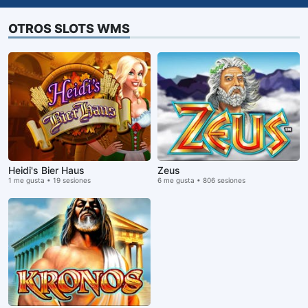
OTROS SLOTS WMS
Heidi's Bier Haus
Zeus
1 me gusta • 19 sesiones
6 me gusta • 806 sesiones