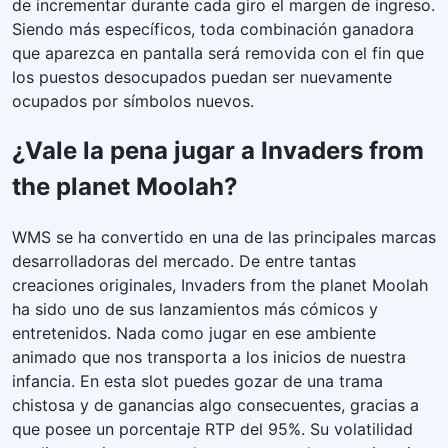
de incrementar durante cada giro el margen de ingreso.
Siendo más específicos, toda combinación ganadora
que aparezca en pantalla será removida con el fin que
los puestos desocupados puedan ser nuevamente
ocupados por símbolos nuevos.
¿Vale la pena jugar a Invaders from
the planet Moolah?
WMS se ha convertido en una de las principales marcas
desarrolladoras del mercado. De entre tantas
creaciones originales, Invaders from the planet Moolah
ha sido uno de sus lanzamientos más cómicos y
entretenidos. Nada como jugar en ese ambiente
animado que nos transporta a los inicios de nuestra
infancia. En esta slot puedes gozar de una trama
chistosa y de ganancias algo consecuentes, gracias a
que posee un porcentaje RTP del 95%. Su volatilidad