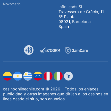
Novomatic
Infinileads SL
Travessera de Gràcia, 11,
5ª Planta,
08021, Barcelona
Spain
casinoonlinechile.com © 2026 – Todos los enlaces,
publicidad y otras imágenes que dirijan a los casinos en
línea desde el sitio, son anuncios.