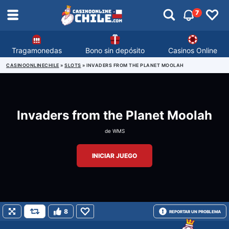
7
Tragamonedas
Bono sin depósito
Casinos Online
CASINOONLINECHILE
»
SLOTS
»
INVADERS FROM THE PLANET MOOLAH
Invaders from the Planet Moolah
de
WMS
INICIAR JUEGO
8
REPORTAR UN PROBLEMA