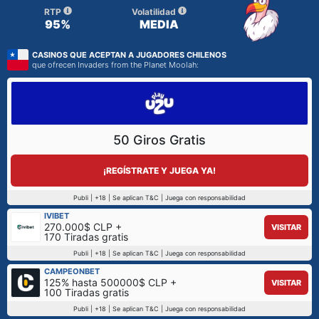
RTP
Volatilidad
95%
MEDIA
CASINOS QUE ACEPTAN A JUGADORES CHILENOS
que ofrecen Invaders from the Planet Moolah:
50 Giros Gratis
¡REGÍSTRATE Y JUEGA YA!
Publi | +18 | Se aplican T&C | Juega con responsabilidad
IVIBET
270.000$ CLP +
VISITAR
170 Tiradas gratis
Publi | +18 | Se aplican T&C | Juega con responsabilidad
CAMPEONBET
125% hasta 500000$ CLP +
VISITAR
100 Tiradas gratis
Publi | +18 | Se aplican T&C | Juega con responsabilidad