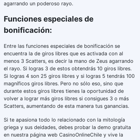
agarrando un poderoso rayo.
Funciones especiales de
bonificación:
Entre las funciones especiales de bonificación se
encuentra la de giros libres que es activada con al
menos 3 Scatters, es decir la mano de Zeus agarrando
el rayo. Si logras 3 de estos obtendrás 10 giros libres.
Si logras 4 son 25 giros libres y si logras 5 tendrás 100
magníficos giros libres. Pero no sólo eso, sino que
durante estos giros libres tienes la oportunidad de
volver a lograr más giros libres si consigues 3 o más
Scatters, aumentando de esta manera tus ganancias.
Si te apasiona todo lo relacionado con la mitología
griega y sus deidades, debes probar la demo gratuita
en nuestra página web CasinoOnlineChile y vive la