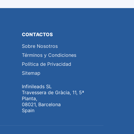
CONTACTOS
Sobre Nosotros
Términos y Condiciones
Política de Privacidad
Sitemap
Infinileads SL
Travessera de Gràcia, 11, 5ª
Planta,
08021, Barcelona
Spain