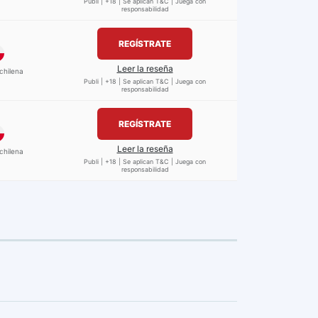
Publi | +18 | Se aplican T&C | Juega con
responsabilidad
REGÍSTRATE
Leer la reseña
chilena
Publi | +18 | Se aplican T&C | Juega con
responsabilidad
REGÍSTRATE
Leer la reseña
chilena
Publi | +18 | Se aplican T&C | Juega con
responsabilidad