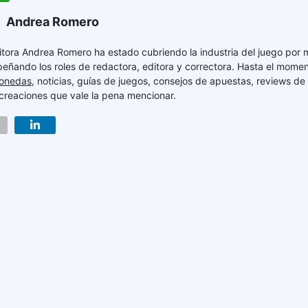
Andrea Romero
itora Andrea Romero ha estado cubriendo la industria del juego po
ñando los roles de redactora, editora y correctora. Hasta el momen
onedas
, noticias, guías de juegos, consejos de apuestas, reviews d
creaciones que vale la pena mencionar.