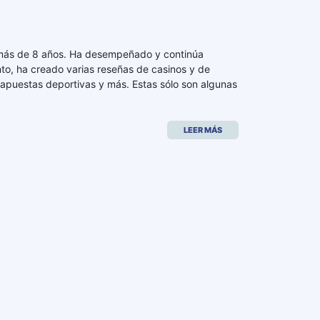
r más de 8 años. Ha desempeñado y continúa
to, ha creado varias reseñas de casinos y de
e apuestas deportivas y más. Estas sólo son algunas
LEER MÁS