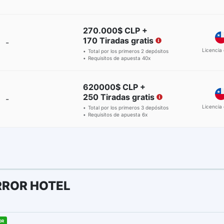
270.000$ CLP +
170 Tiradas gratis
-
Licencia 
Total por los primeros 2 depósitos
Requisitos de apuesta 40x
620000$ CLP +
250 Tiradas gratis
-
Licencia 
Total por los primeros 3 depósitos
Requisitos de apuesta 6x
ROR HOTEL