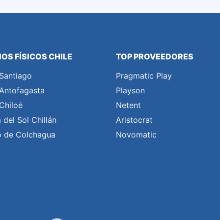
OS FÍSICOS CHILE
TOP PROVEEDORES
Santiago
Pragmatic Play
 Antofagasta
Playson
Chiloé
Netent
 del Sol Chillán
Aristocrat
o de Colchagua
Novomatic