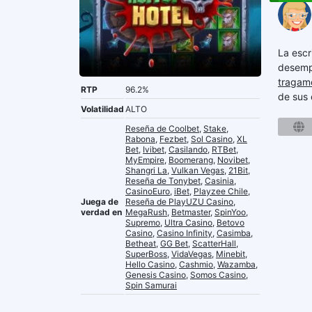
La escr
desempe
tragam
RTP
96.2%
de sus 
Volatilidad
ALTO
Reseña de Coolbet
,
Stake
,
Rabona
,
Fezbet
,
Sol Casino
,
XL
Bet
,
Ivibet
,
Casilando
,
RTBet
,
MyEmpire
,
Boomerang
,
Novibet
,
Shangri La
,
Vulkan Vegas
,
21Bit
,
Reseña de Tonybet
,
Casinia
,
CasinoEuro
,
iBet
,
Playzee Chile
,
Juega de
Reseña de PlayUZU Casino
,
verdad en
MegaRush
,
Betmaster
,
SpinYoo
,
Supremo
,
Ultra Casino
,
Betovo
Casino
,
Casino Infinity
,
Casimba
,
Betheat
,
GG Bet
,
ScatterHall
,
SuperBoss
,
VidaVegas
,
Minebit
,
Hello Casino
,
Cashmio
,
Wazamba
,
Genesis Casino
,
Somos Casino
,
Spin Samurai