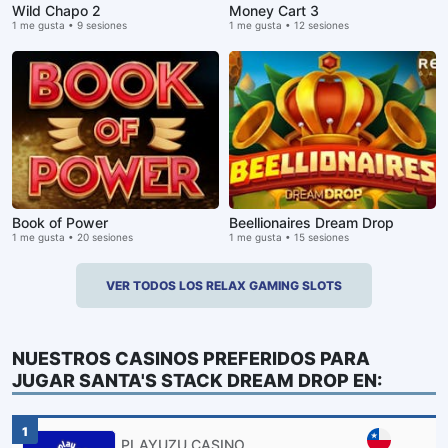
Wild Chapo 2
Money Cart 3
1 me gusta • 9 sesiones
1 me gusta • 12 sesiones
Book of Power
Beellionaires Dream Drop
1 me gusta • 20 sesiones
1 me gusta • 15 sesiones
VER TODOS LOS RELAX GAMING SLOTS
NUESTROS CASINOS PREFERIDOS PARA
JUGAR
SANTA'S STACK DREAM DROP
EN:
1