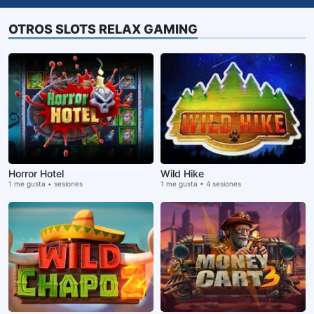
OTROS SLOTS RELAX GAMING
Horror Hotel
Wild Hike
1 me gusta • sesiones
1 me gusta • 4 sesiones