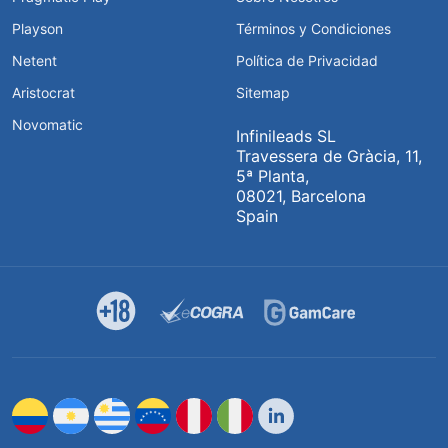
Playson
Términos y Condiciones
Netent
Política de Privacidad
Aristocrat
Sitemap
Novomatic
Infinileads SL
Travessera de Gràcia, 11,
5ª Planta,
08021, Barcelona
Spain