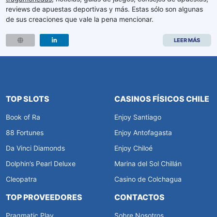
reviews de apuestas deportivas y más. Estas sólo son algunas
de sus creaciones que vale la pena mencionar.
LEER MÁS
TOP SLOTS
CASINOS FÍSICOS CHILE
Book of Ra
Enjoy Santiago
88 Fortunes
Enjoy Antofagasta
Da Vinci Diamonds
Enjoy Chiloé
Dolphin’s Pearl Deluxe
Marina del Sol Chillán
Cleopatra
Casino de Colchagua
TOP PROVEEDORES
CONTACTOS
Pragmatic Play
Sobre Nosotros