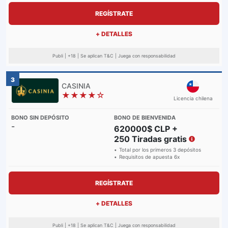
REGÍSTRATE
+ DETALLES
Publi | +18 | Se aplican T&C | Juega con responsabilidad
3
★★★★☆
Licencia chilena
-
620000$ CLP +
250 Tiradas gratis
Total por los primeros 3 depósitos
Requisitos de apuesta 6x
REGÍSTRATE
+ DETALLES
Publi | +18 | Se aplican T&C | Juega con responsabilidad