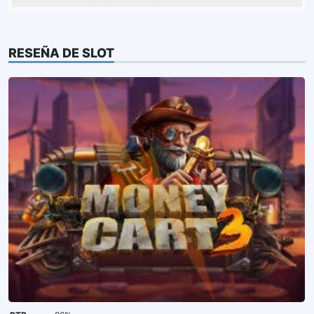
RESEÑA DE SLOT