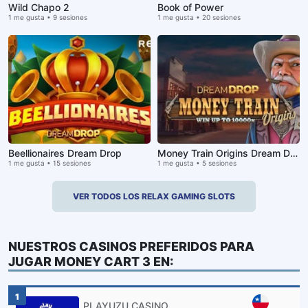
Wild Chapo 2
Book of Power
1 me gusta • 9 sesiones
1 me gusta • 20 sesiones
Beellionaires Dream Drop
Money Train Origins Dream Drop
1 me gusta • 15 sesiones
1 me gusta • 5 sesiones
VER TODOS LOS RELAX GAMING SLOTS
NUESTROS CASINOS PREFERIDOS PARA
JUGAR
MONEY CART 3
EN:
1