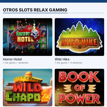
OTROS SLOTS RELAX GAMING
Horror Hotel
Wild Hike
1 me gusta • sesiones
1 me gusta • 4 sesiones