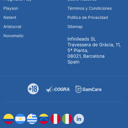
Playson
Términos y Condiciones
Netent
Política de Privacidad
Aristocrat
Sitemap
Novomatic
Infinileads SL
Travessera de Gràcia, 11,
5ª Planta,
08021, Barcelona
Spain