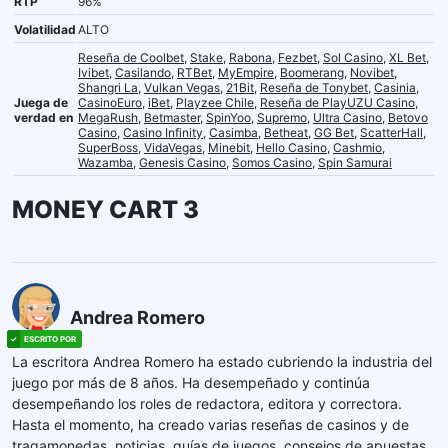
RTP
96%
Volatilidad
ALTO
Reseña de Coolbet
,
Stake
,
Rabona
,
Fezbet
,
Sol Casino
,
XL Bet
,
Ivibet
,
Casilando
,
RTBet
,
MyEmpire
,
Boomerang
,
Novibet
,
Shangri La
,
Vulkan Vegas
,
21Bit
,
Reseña de Tonybet
,
Casinia
,
Juega de
CasinoEuro
,
iBet
,
Playzee Chile
,
Reseña de PlayUZU Casino
,
verdad en
MegaRush
,
Betmaster
,
SpinYoo
,
Supremo
,
Ultra Casino
,
Betovo
Casino
,
Casino Infinity
,
Casimba
,
Betheat
,
GG Bet
,
ScatterHall
,
SuperBoss
,
VidaVegas
,
Minebit
,
Hello Casino
,
Cashmio
,
Wazamba
,
Genesis Casino
,
Somos Casino
,
Spin Samurai
MONEY CART 3
Andrea Romero
La escritora Andrea Romero ha estado cubriendo la industria del
juego por más de 8 años. Ha desempeñado y continúa
desempeñando los roles de redactora, editora y correctora.
Hasta el momento, ha creado varias reseñas de casinos y de
tragamonedas
, noticias, guías de juegos, consejos de apuestas,