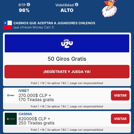
RTP
Volatilidad
96%
ALTO
CASINOS QUE ACEPTAN A JUGADORES CHILENOS
que ofrecen Money Cart 3:
50 Giros Gratis
¡REGÍSTRATE Y JUEGA YA!
Publi | +18 | Se aplican T&C | Juega con responsabilidad
IVIBET
270.000$ CLP +
VISITAR
170 Tiradas gratis
Publi | +18 | Se aplican T&C | Juega con responsabilidad
CASINIA
620000$ CLP +
VISITAR
250 Tiradas gratis
Publi | +18 | Se aplican T&C | Juega con responsabilidad