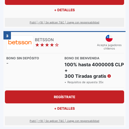
+ DETALLES
Publi | +18 | Se aplican T&C | Juega con responsabilidad
3
★★★★☆
Acepta jugadores
chilenos
-
100% hasta 400000$ CLP
+
300 Tiradas gratis
Requisitos de apuesta 35x
REGÍSTRATE
+ DETALLES
Publi | +18 | Se aplican T&C | Juega con responsabilidad