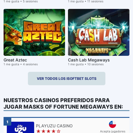
1 me gusta • 5 sesiones
1 me gusta • 11 sesiones
Great Aztec
Cash Lab Megaways
1 me gusta • 4 sesiones
1 me gusta • 10 sesiones
VER TODOS LOS ISOFTBET SLOTS
NUESTROS CASINOS PREFERIDOS PARA
JUGAR
MASKS OF FORTUNE MEGAWAYS
EN:
1
★★★★☆
Acepta jugadores