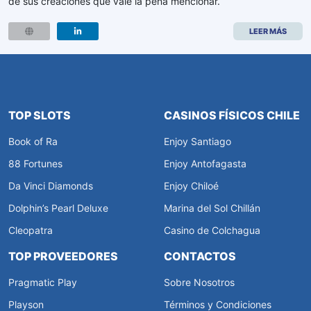
de sus creaciones que vale la pena mencionar.
LEER MÁS
TOP SLOTS
CASINOS FÍSICOS CHILE
Book of Ra
Enjoy Santiago
88 Fortunes
Enjoy Antofagasta
Da Vinci Diamonds
Enjoy Chiloé
Dolphin’s Pearl Deluxe
Marina del Sol Chillán
Cleopatra
Casino de Colchagua
TOP PROVEEDORES
CONTACTOS
Pragmatic Play
Sobre Nosotros
Playson
Términos y Condiciones