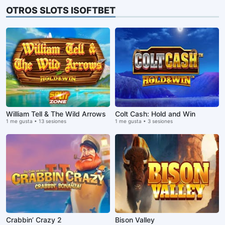
OTROS SLOTS ISOFTBET
William Tell & The Wild Arrows
Colt Cash: Hold and Win
1 me gusta • 13 sesiones
1 me gusta • 3 sesiones
Crabbin’ Crazy 2
Bison Valley