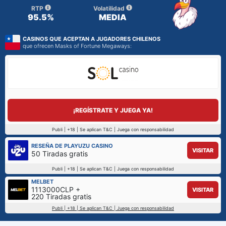
RTP
Volatilidad
95.5%
MEDIA
CASINOS QUE ACEPTAN A JUGADORES CHILENOS
que ofrecen Masks of Fortune Megaways:
¡REGÍSTRATE Y JUEGA YA!
Publi | +18 | Se aplican T&C | Juega con responsabilidad
RESEÑA DE PLAYUZU CASINO
VISITAR
50 Tiradas gratis
Publi | +18 | Se aplican T&C | Juega con responsabilidad
MELBET
1113000CLP +
VISITAR
220 Tiradas gratis
Publi | +18 | Se aplican T&C | Juega con responsabilidad