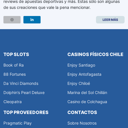
reviews de apuestas deportivas y más. Estas sólo son algunas
de sus creaciones que vale la pena mencionar.
LEER MÁS
TOP SLOTS
CASINOS FÍSICOS CHILE
Book of Ra
Enjoy Santiago
88 Fortunes
Enjoy Antofagasta
Da Vinci Diamonds
Enjoy Chiloé
Dolphin’s Pearl Deluxe
Marina del Sol Chillán
Cleopatra
Casino de Colchagua
TOP PROVEEDORES
CONTACTOS
Pragmatic Play
Sobre Nosotros