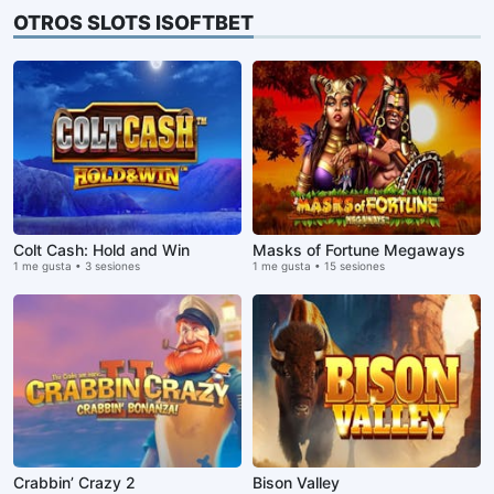
OTROS SLOTS ISOFTBET
Colt Cash: Hold and Win
Masks of Fortune Megaways
1 me gusta • 3 sesiones
1 me gusta • 15 sesiones
Crabbin’ Crazy 2
Bison Valley