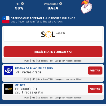
RTP
Volatilidad
96%
BAJA
CASINOS QUE ACEPTAN A JUGADORES CHILENOS
que ofrecen William Tell & The Wild Arrows:
¡REGÍSTRATE Y JUEGA YA!
Publi | +18 | Se aplican T&C | Juega con responsabilidad
RESEÑA DE PLAYUZU CASINO
VISITAR
50 Tiradas gratis
Publi | +18 | Se aplican T&C | Juega con responsabilidad
MELBET
1113000CLP +
VISITAR
220 Tiradas gratis
Publi | +18 | Se aplican T&C | Juega con responsabilidad