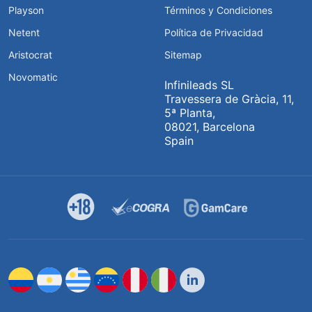
Playson
Términos y Condiciones
Netent
Política de Privacidad
Aristocrat
Sitemap
Novomatic
Infinileads SL
Travessera de Gràcia, 11,
5ª Planta,
08021, Barcelona
Spain