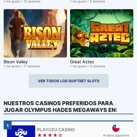
1 me gusta • 15 sesiones
1 me gusta • 5 sesiones
Bison Valley
Great Aztec
1 me gusta • 11 sesiones
1 me gusta • 4 sesiones
VER TODOS LOS ISOFTBET SLOTS
NUESTROS CASINOS PREFERIDOS PARA
JUGAR
OLYMPUS HADES MEGAWAYS
EN:
1
★★★★☆
Acepta jugadores