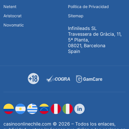
Netent
Política de Privacidad
Aristocrat
Sitemap
Novomatic
Infinileads SL
Travessera de Gràcia, 11,
5ª Planta,
08021, Barcelona
Spain
casinoonlinechile.com © 2026 – Todos los enlaces,