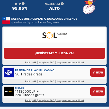
RTP
Volatilidad
95.95%
ALTO
CASINOS QUE ACEPTAN A JUGADORES CHILENOS
que ofrecen Olympus Hades Megaways:
¡REGÍSTRATE Y JUEGA YA!
Publi | +18 | Se aplican T&C | Juega con responsabilidad
RESEÑA DE PLAYUZU CASINO
VISITAR
50 Tiradas gratis
Publi | +18 | Se aplican T&C | Juega con responsabilidad
MELBET
1113000CLP +
VISITAR
220 Tiradas gratis
Publi | +18 | Se aplican T&C | Juega con responsabilidad