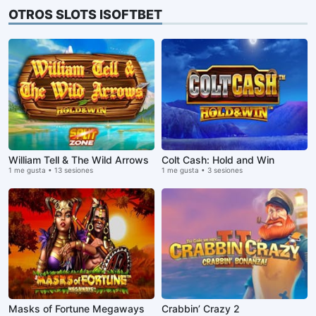
OTROS SLOTS ISOFTBET
William Tell & The Wild Arrows
Colt Cash: Hold and Win
1 me gusta • 13 sesiones
1 me gusta • 3 sesiones
Masks of Fortune Megaways
Crabbin’ Crazy 2