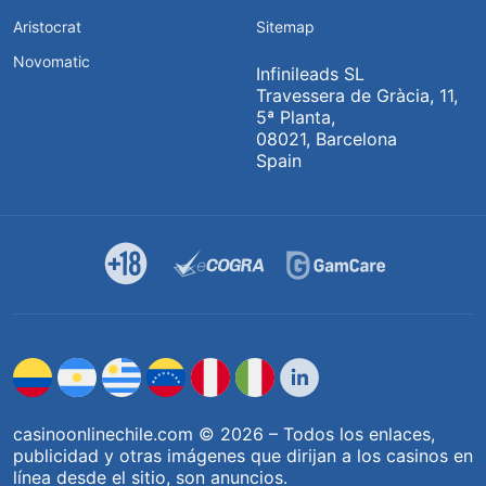
Aristocrat
Sitemap
Novomatic
Infinileads SL
Travessera de Gràcia, 11,
5ª Planta,
08021, Barcelona
Spain
casinoonlinechile.com © 2026 – Todos los enlaces,
publicidad y otras imágenes que dirijan a los casinos en
línea desde el sitio, son anuncios.