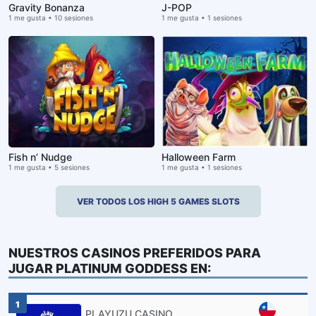
Gravity Bonanza
J-POP
1 me gusta • 10 sesiones
1 me gusta • 1 sesiones
Fish n’ Nudge
Halloween Farm
1 me gusta • 5 sesiones
1 me gusta • 1 sesiones
VER TODOS LOS HIGH 5 GAMES SLOTS
NUESTROS CASINOS PREFERIDOS PARA
JUGAR
PLATINUM GODDESS
EN:
1