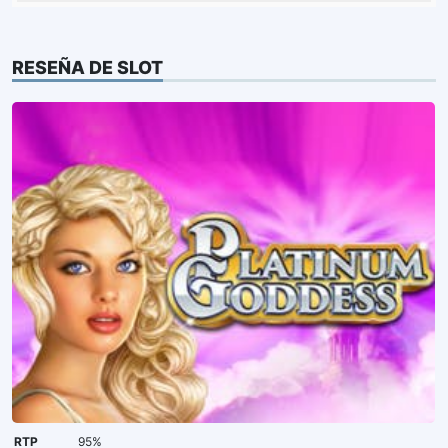
RESEÑA DE SLOT
RTP
95%