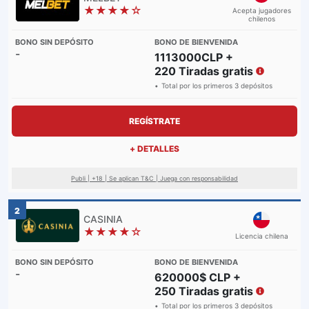
★★★★☆
Acepta jugadores
chilenos
-
1113000CLP +
220 Tiradas gratis
Total por los primeros 3 depósitos
REGÍSTRATE
+ DETALLES
Publi | +18 | Se aplican T&C | Juega con responsabilidad
2
★★★★☆
Licencia chilena
-
620000$ CLP +
250 Tiradas gratis
Total por los primeros 3 depósitos