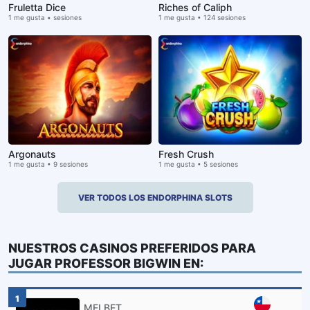
Fruletta Dice
Riches of Caliph
1 me gusta • sesiones
1 me gusta • 124 sesiones
Argonauts
Fresh Crush
1 me gusta • 9 sesiones
1 me gusta • 5 sesiones
VER TODOS LOS ENDORPHINA SLOTS
NUESTROS CASINOS PREFERIDOS PARA
JUGAR
PROFESSOR BIGWIN
EN:
1