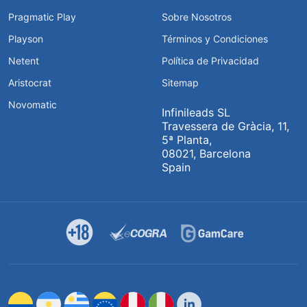
Pragmatic Play
Sobre Nosotros
Playson
Términos y Condiciones
Netent
Política de Privacidad
Aristocrat
Sitemap
Novomatic
Infinileads SL
Travessera de Gràcia, 11,
5ª Planta,
08021, Barcelona
Spain