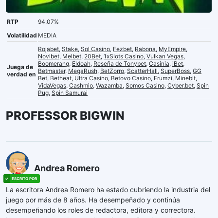
RTP
94.07%
Volatilidad
MEDIA
Rojabet
,
Stake
,
Sol Casino
,
Fezbet
,
Rabona
,
MyEmpire
,
Novibet
,
Melbet
,
20Bet
,
1xSlots Casino
,
Vulkan Vegas
,
Boomerang
,
Eldoah
,
Reseña de Tonybet
,
Casinia
,
iBet
,
Juega de
Betmaster
,
MegaRush
,
BetZorro
,
ScatterHall
,
SuperBoss
,
GG
verdad en
Bet
,
Betheat
,
Ultra Casino
,
Betovo Casino
,
Frumzi
,
Minebit
,
VidaVegas
,
Cashmio
,
Wazamba
,
Somos Casino
,
Cyber.bet
,
Spin
Pug
,
Spin Samurai
PROFESSOR BIGWIN
Andrea Romero
La escritora Andrea Romero ha estado cubriendo la industria del
juego por más de 8 años. Ha desempeñado y continúa
desempeñando los roles de redactora, editora y correctora.