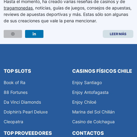
Hasta el momento, ha creado varias reseñas de casinos y de
tragamonedas
, noticias, guías de juegos, consejos de apuestas,
reviews de apuestas deportivas y más. Estas sólo son algunas
de sus creaciones que vale la pena mencionar.
LEER MÁS
TOP SLOTS
CASINOS FÍSICOS CHILE
Book of Ra
Enjoy Santiago
88 Fortunes
Enjoy Antofagasta
Da Vinci Diamonds
Enjoy Chiloé
Dolphin’s Pearl Deluxe
Marina del Sol Chillán
Cleopatra
Casino de Colchagua
TOP PROVEEDORES
CONTACTOS