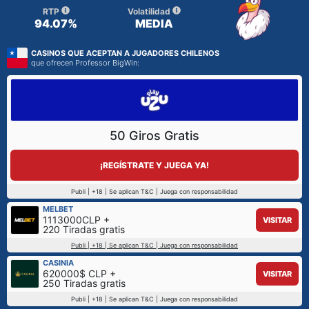
RTP
Volatilidad
94.07%
MEDIA
CASINOS QUE ACEPTAN A JUGADORES CHILENOS
que ofrecen Professor BigWin:
50 Giros Gratis
¡REGÍSTRATE Y JUEGA YA!
Publi | +18 | Se aplican T&C | Juega con responsabilidad
MELBET
1113000CLP +
VISITAR
220 Tiradas gratis
Publi | +18 | Se aplican T&C | Juega con responsabilidad
CASINIA
620000$ CLP +
VISITAR
250 Tiradas gratis
Publi | +18 | Se aplican T&C | Juega con responsabilidad