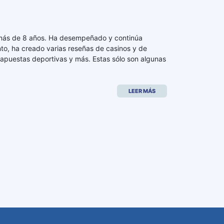
r más de 8 años. Ha desempeñado y continúa
to, ha creado varias reseñas de casinos y de
e apuestas deportivas y más. Estas sólo son algunas
LEER MÁS