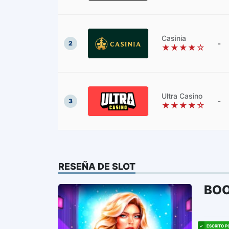
-
2
★★★★☆
-
3
★★★★☆
RESEÑA DE SLOT
BOO