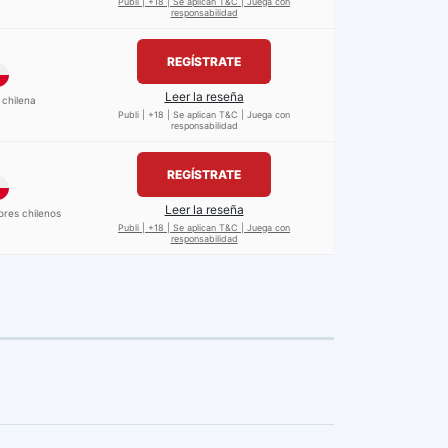
Publi | +18 | Se aplican T&C | Juega con
responsabilidad
REGÍSTRATE
Leer la reseña
 chilena
Publi | +18 | Se aplican T&C | Juega con
responsabilidad
REGÍSTRATE
Leer la reseña
res chilenos
Publi | +18 | Se aplican T&C | Juega con
responsabilidad