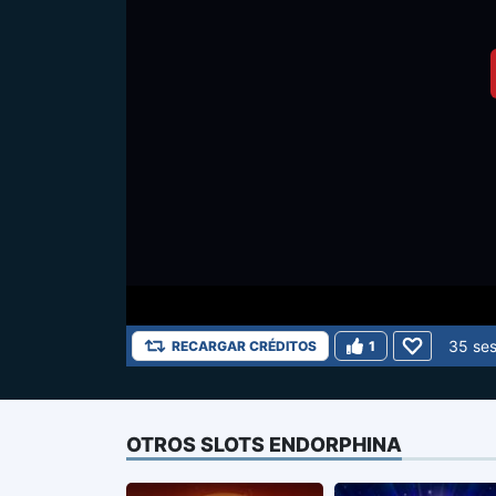
35
ses
RECARGAR CRÉDITOS
1
OTROS SLOTS ENDORPHINA