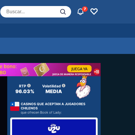
7
RTP
Volatilidad
96.03%
MEDIA
CASINOS QUE ACEPTAN A JUGADORES
CHILENOS
que ofrecen Book of Lady: