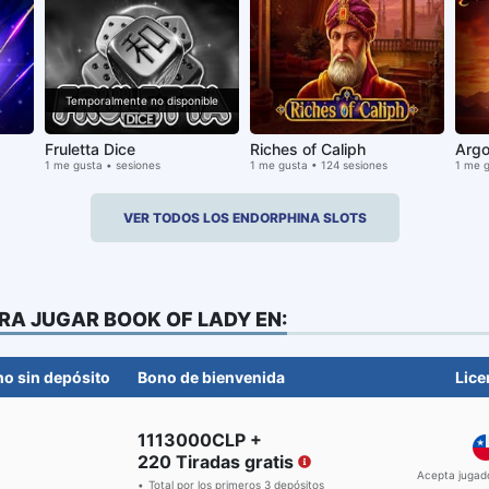
Fruletta Dice
Riches of Caliph
Argo
1 me gusta • sesiones
1 me gusta • 124 sesiones
1 me g
VER TODOS LOS ENDORPHINA SLOTS
ARA JUGAR
BOOK OF LADY
EN:
o sin depósito
Bono de bienvenida
Lice
1113000CLP +
220 Tiradas gratis
Acepta jugado
Total por los primeros 3 depósitos