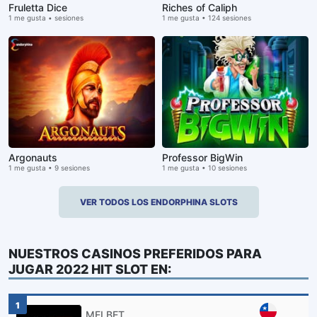
Fruletta Dice
Riches of Caliph
1 me gusta • sesiones
1 me gusta • 124 sesiones
Argonauts
Professor BigWin
1 me gusta • 9 sesiones
1 me gusta • 10 sesiones
VER TODOS LOS ENDORPHINA SLOTS
NUESTROS CASINOS PREFERIDOS PARA
JUGAR
2022 HIT SLOT
EN:
1