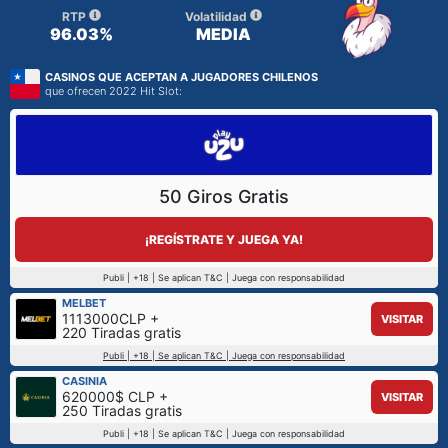
RTP
Volatilidad
96.03%
MEDIA
CASINOS QUE ACEPTAN A JUGADORES CHILENOS
que ofrecen 2022 Hit Slot:
50 Giros Gratis
¡REGÍSTRATE Y JUEGA YA!
Publi | +18 | Se aplican T&C | Juega con responsabilidad
MELBET
1113000CLP +
VISITAR
220 Tiradas gratis
Publi | +18 | Se aplican T&C | Juega con responsabilidad
CASINIA
620000$ CLP +
VISITAR
250 Tiradas gratis
Publi | +18 | Se aplican T&C | Juega con responsabilidad