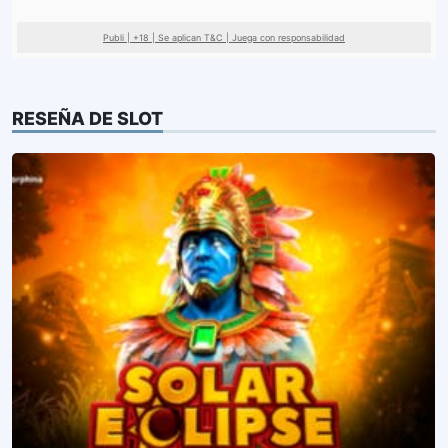
Publi | +18 | Se aplican T&C | Juega con responsabilidad
RESEÑA DE SLOT