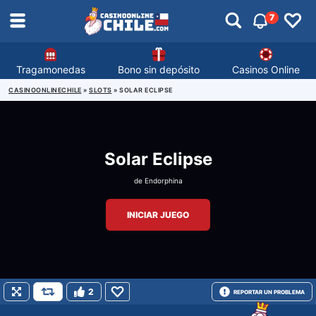
7
Tragamonedas
Bono sin depósito
Casinos Online
CASINOONLINECHILE
»
SLOTS
»
SOLAR ECLIPSE
Solar Eclipse
de
Endorphina
INICIAR JUEGO
2
REPORTAR UN PROBLEMA