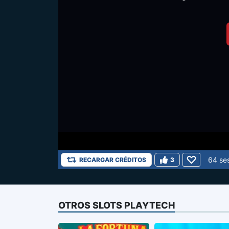
64
ses
RECARGAR CRÉDITOS
3
OTROS SLOTS PLAYTECH