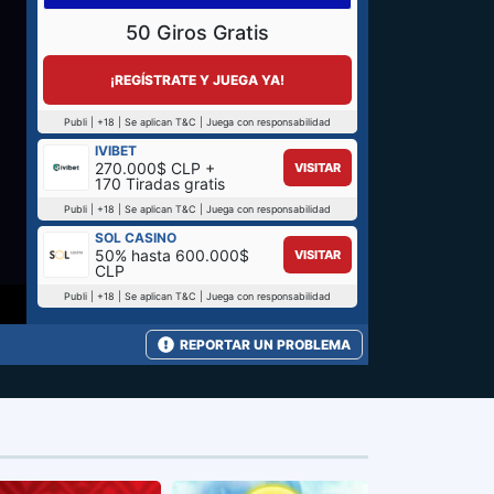
50 Giros Gratis
¡REGÍSTRATE Y JUEGA YA!
Publi | +18 | Se aplican T&C | Juega con responsabilidad
IVIBET
270.000$ CLP +
VISITAR
170 Tiradas gratis
Publi | +18 | Se aplican T&C | Juega con responsabilidad
SOL CASINO
50% hasta 600.000$
VISITAR
CLP
Publi | +18 | Se aplican T&C | Juega con responsabilidad
REPORTAR UN PROBLEMA