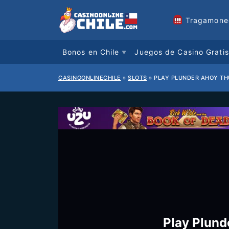
Tragamone
Bonos en Chile
Juegos de Casino Gratis
▼
CASINOONLINECHILE
»
SLOTS
»
PLAY PLUNDER AHOY T
Play Plund