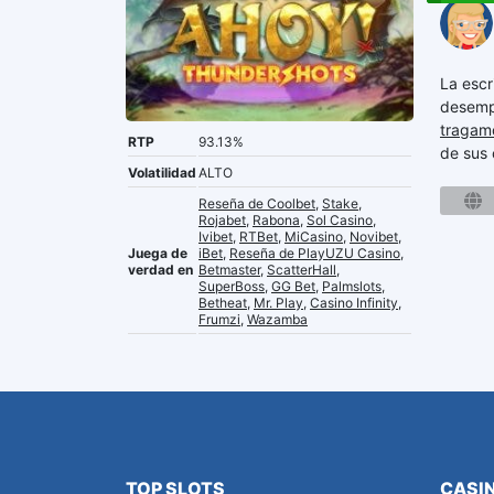
La escr
desempe
tragam
RTP
93.13%
de sus 
Volatilidad
ALTO
Reseña de Coolbet
,
Stake
,
Rojabet
,
Rabona
,
Sol Casino
,
Ivibet
,
RTBet
,
MiCasino
,
Novibet
,
Juega de
iBet
,
Reseña de PlayUZU Casino
,
verdad en
Betmaster
,
ScatterHall
,
SuperBoss
,
GG Bet
,
Palmslots
,
Betheat
,
Mr. Play
,
Casino Infinity
,
Frumzi
,
Wazamba
TOP SLOTS
CASIN