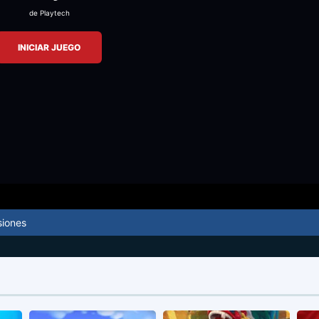
de
Playtech
INICIAR JUEGO
iones