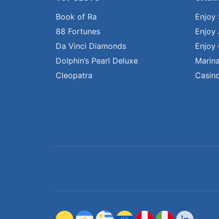
Book of Ra
Enjoy 
88 Fortunes
Enjoy
Da Vinci Diamonds
Enjoy 
Dolphin’s Pearl Deluxe
Marina
Cleopatra
Casin