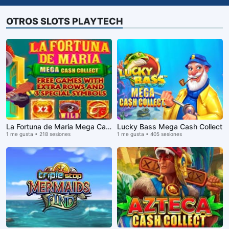
OTROS SLOTS PLAYTECH
La Fortuna de Maria Mega Cash Collect
Lucky Bass Mega Cash Collect
1 me gusta • 218 sesiones
1 me gusta • 405 sesiones