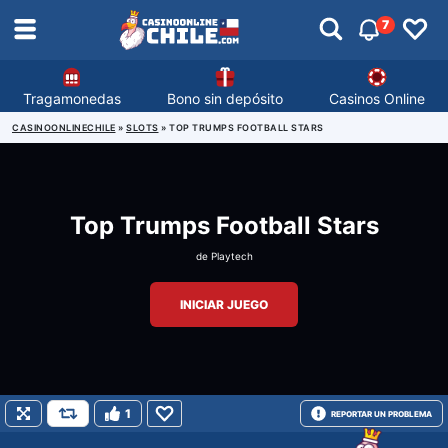
7
Tragamonedas
Bono sin depósito
Casinos Online
CASINOONLINECHILE
»
SLOTS
»
TOP TRUMPS FOOTBALL STARS
Top Trumps Football Stars
de
Playtech
INICIAR JUEGO
1
REPORTAR UN PROBLEMA