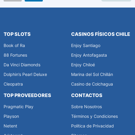
TOP SLOTS
CASINOS FÍSICOS CHILE
Book of Ra
Enjoy Santiago
88 Fortunes
Enjoy Antofagasta
Da Vinci Diamonds
Enjoy Chiloé
Dolphin’s Pearl Deluxe
Marina del Sol Chillán
Cleopatra
Casino de Colchagua
TOP PROVEEDORES
CONTACTOS
Pragmatic Play
Sobre Nosotros
Playson
Términos y Condiciones
Netent
Política de Privacidad