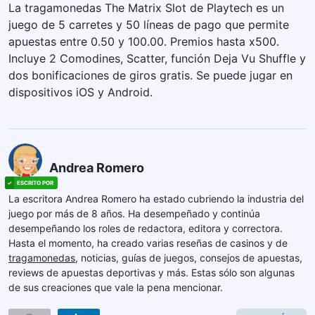
La tragamonedas The Matrix Slot de Playtech es un
juego de 5 carretes y 50 líneas de pago que permite
apuestas entre 0.50 y 100.00. Premios hasta x500.
Incluye 2 Comodines, Scatter, función Deja Vu Shuffle y
dos bonificaciones de giros gratis. Se puede jugar en
dispositivos iOS y Android.
Andrea Romero
La escritora Andrea Romero ha estado cubriendo la industria del
juego por más de 8 años. Ha desempeñado y continúa
desempeñando los roles de redactora, editora y correctora.
Hasta el momento, ha creado varias reseñas de casinos y de
tragamonedas
, noticias, guías de juegos, consejos de apuestas,
reviews de apuestas deportivas y más. Estas sólo son algunas
de sus creaciones que vale la pena mencionar.