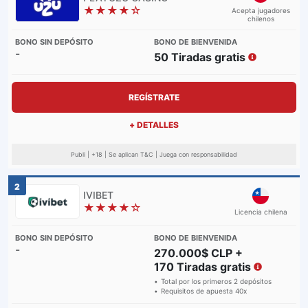
★★★★☆
Acepta jugadores
chilenos
-
50 Tiradas gratis
REGÍSTRATE
+ DETALLES
Publi | +18 | Se aplican T&C | Juega con responsabilidad
2
★★★★☆
Licencia chilena
-
270.000$ CLP +
170 Tiradas gratis
Total por los primeros 2 depósitos
Requisitos de apuesta 40x