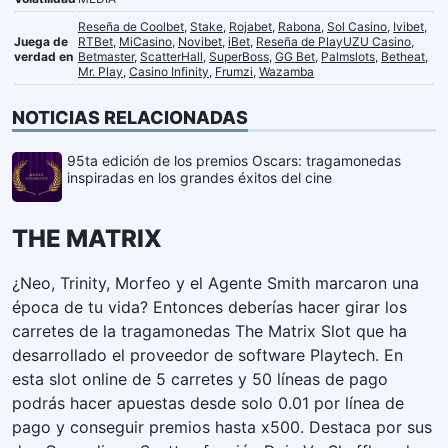
Reseña de Coolbet
,
Stake
,
Rojabet
,
Rabona
,
Sol Casino
,
Ivibet
,
Juega de
RTBet
,
MiCasino
,
Novibet
,
iBet
,
Reseña de PlayUZU Casino
,
verdad en
Betmaster
,
ScatterHall
,
SuperBoss
,
GG Bet
,
Palmslots
,
Betheat
,
Mr. Play
,
Casino Infinity
,
Frumzi
,
Wazamba
NOTICIAS RELACIONADAS
95ta edición de los premios Oscars: tragamonedas
inspiradas en los grandes éxitos del cine
THE MATRIX
¿Neo, Trinity, Morfeo y el Agente Smith marcaron una
época de tu vida? Entonces deberías hacer girar los
carretes de la tragamonedas The Matrix Slot que ha
desarrollado el proveedor de software Playtech. En
esta slot online de 5 carretes y 50 líneas de pago
podrás hacer apuestas desde solo 0.01 por línea de
pago y conseguir premios hasta x500. Destaca por sus