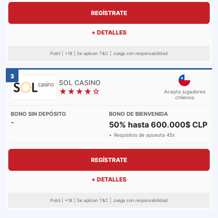
REGÍSTRATE
+ DETALLES
Publi | +18 | Se aplican T&C | Juega con responsabilidad
3
★★★★☆
Acepta jugadores
chilenos
-
50% hasta 600.000$ CLP
Requisitos de apuesta 45x
REGÍSTRATE
+ DETALLES
Publi | +18 | Se aplican T&C | Juega con responsabilidad