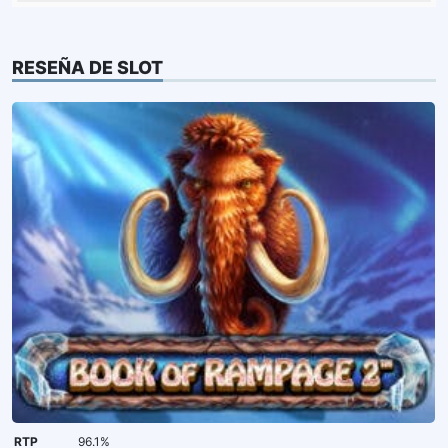
RESEÑA DE SLOT
RTP
96.1%