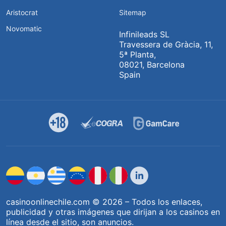
Aristocrat
Sitemap
Novomatic
Infinileads SL
Travessera de Gràcia, 11,
5ª Planta,
08021, Barcelona
Spain
casinoonlinechile.com © 2026 – Todos los enlaces,
publicidad y otras imágenes que dirijan a los casinos en
línea desde el sitio, son anuncios.