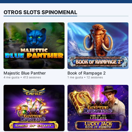
OTROS SLOTS SPINOMENAL
Majestic Blue Panther
Book of Rampage 2
4 me gusta • 413 sesiones
1 me gusta • 12 sesiones