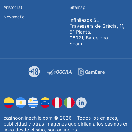
Aristocrat
Sitemap
Novomatic
Infinileads SL
Travessera de Gràcia, 11,
5ª Planta,
08021, Barcelona
Spain
casinoonlinechile.com © 2026 – Todos los enlaces,
publicidad y otras imágenes que dirijan a los casinos en
línea desde el sitio, son anuncios.