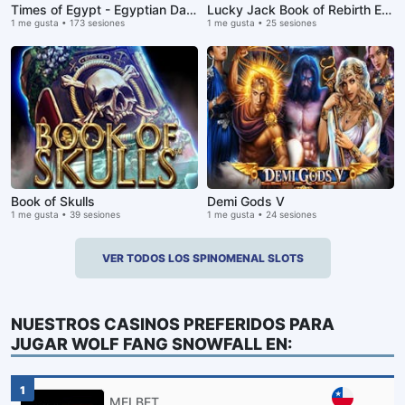
Times of Egypt - Egyptian Darkness
Lucky Jack Book of Rebirth Egyptian Darkness
1 me gusta • 173 sesiones
1 me gusta • 25 sesiones
Book of Skulls
Demi Gods V
1 me gusta • 39 sesiones
1 me gusta • 24 sesiones
VER TODOS LOS SPINOMENAL SLOTS
NUESTROS CASINOS PREFERIDOS PARA
JUGAR
WOLF FANG SNOWFALL
EN:
1