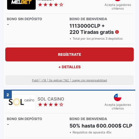
★★★★☆
Acepta jugadores
chilenos
-
1113000CLP +
220 Tiradas gratis
Total por los primeros 3 depósitos
REGÍSTRATE
+ DETALLES
Publi | +18 | Se aplican T&C | Juega con responsabilidad
2
★★★★☆
Acepta jugadores
chilenos
-
50% hasta 600.000$ CLP
Requisitos de apuesta 45x