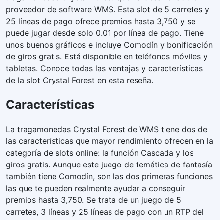
proveedor de software WMS. Esta slot de 5 carretes y
25 líneas de pago ofrece premios hasta 3,750 y se
puede jugar desde solo 0.01 por línea de pago. Tiene
unos buenos gráficos e incluye Comodín y bonificación
de giros gratis. Está disponible en teléfonos móviles y
tabletas. Conoce todas las ventajas y características
de la slot Crystal Forest en esta reseña.
Características
La tragamonedas Crystal Forest de WMS tiene dos de
las características que mayor rendimiento ofrecen en la
categoría de slots online: la función Cascada y los
giros gratis. Aunque este juego de temática de fantasía
también tiene Comodín, son las dos primeras funciones
las que te pueden realmente ayudar a conseguir
premios hasta 3,750. Se trata de un juego de 5
carretes, 3 líneas y 25 líneas de pago con un RTP del