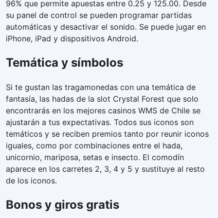
96% que permite apuestas entre 0.25 y 125.00. Desde
su panel de control se pueden programar partidas
automáticas y desactivar el sonido. Se puede jugar en
iPhone, iPad y dispositivos Android.
Temática y símbolos
Si te gustan las tragamonedas con una temática de
fantasía, las hadas de la slot Crystal Forest que solo
encontrarás en los mejores casinos WMS de Chile se
ajustarán a tus expectativas. Todos sus iconos son
temáticos y se reciben premios tanto por reunir iconos
iguales, como por combinaciones entre el hada,
unicornio, mariposa, setas e insecto. El comodín
aparece en los carretes 2, 3, 4 y 5 y sustituye al resto
de los iconos.
Bonos y giros gratis