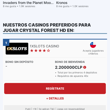
Invaders from the Planet Moolah
Kronos
8 me gusta • 1.9K sesiones
8 me gusta • 1.0K sesiones
NUESTROS CASINOS PREFERIDOS PARA
JUGAR
CRYSTAL FOREST HD
EN:
1
★★★★☆
Acepta jugadores
chilenos
-
2.200000CLP
Total por los primeros 4 depósitos
Requisitos de apuesta 40x
REGÍSTRATE
+ DETALLES
Publi | +18 | Se aplican T&C | Juega con responsabilidad