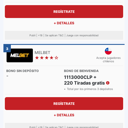
REGÍSTRATE
+ DETALLES
Publi | +18 | Se aplican T&C | Juega con responsabilidad
3
★★★★☆
Acepta jugadores
chilenos
-
1113000CLP +
220 Tiradas gratis
Total por los primeros 3 depósitos
REGÍSTRATE
+ DETALLES
Publi | +18 | Se aplican T&C | Juega con responsabilidad