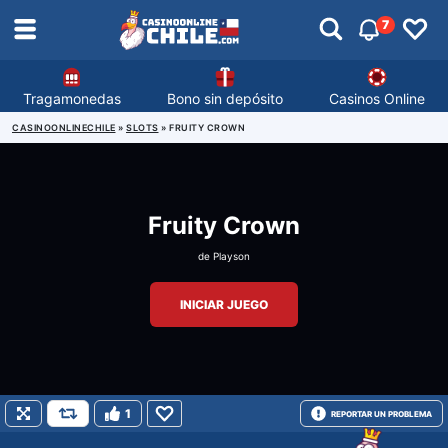
7
Tragamonedas
Bono sin depósito
Casinos Online
CASINOONLINECHILE
»
SLOTS
»
FRUITY CROWN
Fruity Crown
de
Playson
INICIAR JUEGO
1
REPORTAR UN PROBLEMA