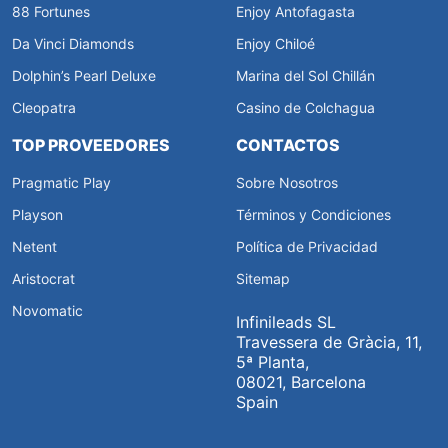
88 Fortunes
Enjoy Antofagasta
Da Vinci Diamonds
Enjoy Chiloé
Dolphin’s Pearl Deluxe
Marina del Sol Chillán
Cleopatra
Casino de Colchagua
TOP PROVEEDORES
CONTACTOS
Pragmatic Play
Sobre Nosotros
Playson
Términos y Condiciones
Netent
Política de Privacidad
Aristocrat
Sitemap
Novomatic
Infinileads SL
Travessera de Gràcia, 11,
5ª Planta,
08021, Barcelona
Spain