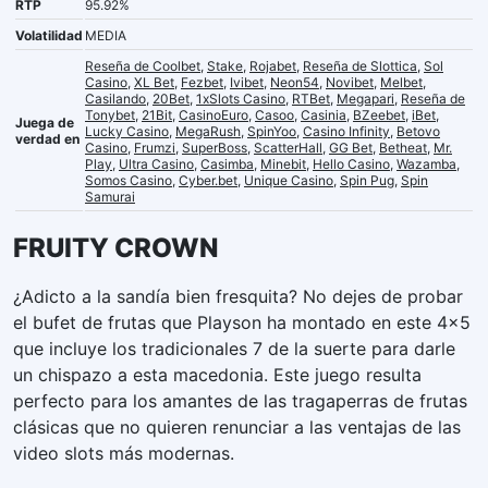
RTP
95.92%
Volatilidad
MEDIA
Reseña de Coolbet
,
Stake
,
Rojabet
,
Reseña de Slottica
,
Sol
Casino
,
XL Bet
,
Fezbet
,
Ivibet
,
Neon54
,
Novibet
,
Melbet
,
Casilando
,
20Bet
,
1xSlots Casino
,
RTBet
,
Megapari
,
Reseña de
Tonybet
,
21Bit
,
CasinoEuro
,
Casoo
,
Casinia
,
BZeebet
,
iBet
,
Juega de
Lucky Casino
,
MegaRush
,
SpinYoo
,
Casino Infinity
,
Betovo
verdad en
Casino
,
Frumzi
,
SuperBoss
,
ScatterHall
,
GG Bet
,
Betheat
,
Mr.
Play
,
Ultra Casino
,
Casimba
,
Minebit
,
Hello Casino
,
Wazamba
,
Somos Casino
,
Cyber.bet
,
Unique Casino
,
Spin Pug
,
Spin
Samurai
FRUITY CROWN
¿Adicto a la sandía bien fresquita? No dejes de probar
el bufet de frutas que Playson ha montado en este 4×5
que incluye los tradicionales 7 de la suerte para darle
un chispazo a esta macedonia. Este juego resulta
perfecto para los amantes de las tragaperras de frutas
clásicas que no quieren renunciar a las ventajas de las
video slots más modernas.