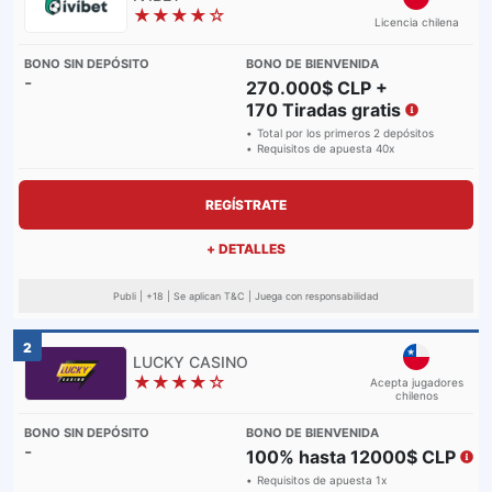
★★★★☆
Licencia chilena
-
270.000$ CLP +
170 Tiradas gratis
Total por los primeros 2 depósitos
Requisitos de apuesta 40x
REGÍSTRATE
+ DETALLES
Publi | +18 | Se aplican T&C | Juega con responsabilidad
2
★★★★☆
Acepta jugadores
chilenos
-
100% hasta 12000$ CLP
Requisitos de apuesta 1x