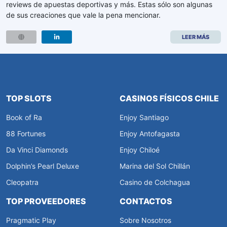
reviews de apuestas deportivas y más. Estas sólo son algunas
de sus creaciones que vale la pena mencionar.
LEER MÁS
TOP SLOTS
CASINOS FÍSICOS CHILE
Book of Ra
Enjoy Santiago
88 Fortunes
Enjoy Antofagasta
Da Vinci Diamonds
Enjoy Chiloé
Dolphin’s Pearl Deluxe
Marina del Sol Chillán
Cleopatra
Casino de Colchagua
TOP PROVEEDORES
CONTACTOS
Pragmatic Play
Sobre Nosotros