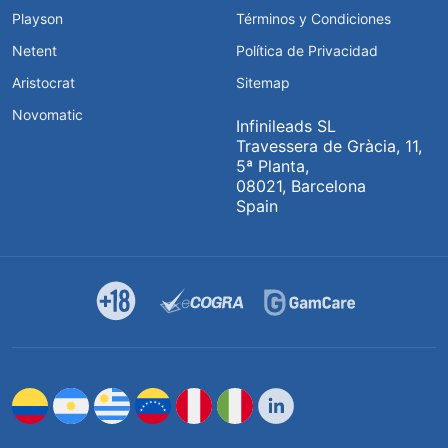
Playson
Términos y Condiciones
Netent
Política de Privacidad
Aristocrat
Sitemap
Novomatic
Infinileads SL
Travessera de Gràcia, 11,
5ª Planta,
08021, Barcelona
Spain