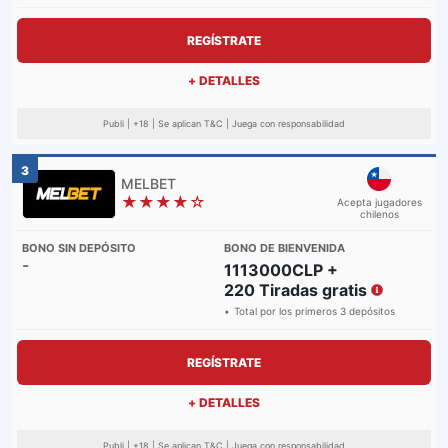
REGÍSTRATE
+ DETALLES
Publi | +18 | Se aplican T&C | Juega con responsabilidad
3
★★★★☆
Acepta jugadores
chilenos
-
1113000CLP +
220 Tiradas gratis
Total por los primeros 3 depósitos
REGÍSTRATE
+ DETALLES
Publi | +18 | Se aplican T&C | Juega con responsabilidad