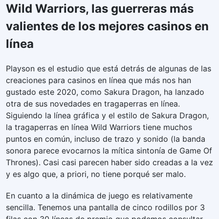
Wild Warriors, las guerreras más
valientes de los mejores casinos en
línea
Playson es el estudio que está detrás de algunas de las
creaciones para casinos en línea que más nos han
gustado este 2020, como Sakura Dragon, ha lanzado
otra de sus novedades en tragaperras en línea.
Siguiendo la línea gráfica y el estilo de Sakura Dragon,
la tragaperras en línea Wild Warriors tiene muchos
puntos en común, incluso de trazo y sonido (la banda
sonora parece evocarnos la mítica sintonía de Game Of
Thrones). Casi casi parecen haber sido creadas a la vez
y es algo que, a priori, no tiene porqué ser malo.
En cuanto a la dinámica de juego es relativamente
sencilla. Tenemos una pantalla de cinco rodillos por 3
filas con 30 líneas de premio que podemos consultar