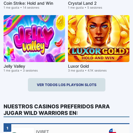
Coin Strike: Hold and Win
Crystal Land 2
1 me gusta • 14 sesiones
1 me gusta • 5 sesiones
Jelly Valley
Luxor Gold
1 me gusta • 3 sesiones
3 me gusta • 4.1K sesiones
VER TODOS LOS PLAYSON SLOTS
NUESTROS CASINOS PREFERIDOS PARA
JUGAR
WILD WARRIORS
EN:
1