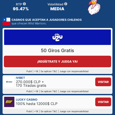
RTP
Volatilidad
95.47%
MEDIA
CASINOS QUE ACEPTAN A JUGADORES CHILENOS
que ofrecen Wild Warriors:
50 Giros Gratis
¡REGÍSTRATE Y JUEGA YA!
Publi | +18 | Se aplican T&C | Juega con responsabilidad
IVIBET
270.000$ CLP +
VISITAR
170 Tiradas gratis
Publi | +18 | Se aplican T&C | Juega con responsabilidad
LUCKY CASINO
VISITAR
100% hasta 12000$ CLP
Publi | +18 | Se aplican T&C | Juega con responsabilidad