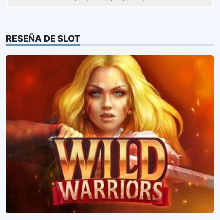
RESEÑA DE SLOT