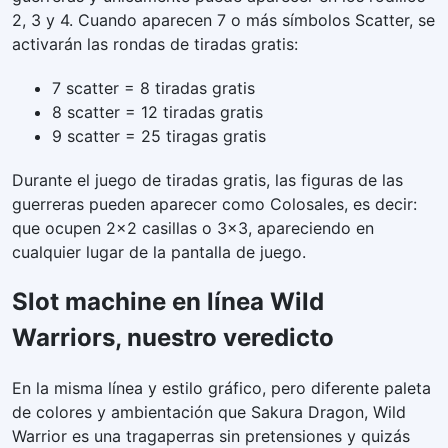
2, 3 y 4. Cuando aparecen 7 o más símbolos Scatter, se
activarán las rondas de tiradas gratis:
7 scatter = 8 tiradas gratis
8 scatter = 12 tiradas gratis
9 scatter = 25 tiragas gratis
Durante el juego de tiradas gratis, las figuras de las
guerreras pueden aparecer como Colosales, es decir:
que ocupen 2×2 casillas o 3×3, apareciendo en
cualquier lugar de la pantalla de juego.
Slot machine en línea Wild
Warriors, nuestro veredicto
En la misma línea y estilo gráfico, pero diferente paleta
de colores y ambientación que Sakura Dragon, Wild
Warrior es una tragaperras sin pretensiones y quizás