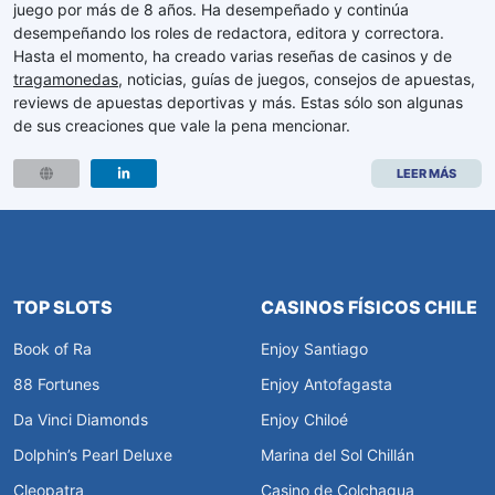
juego por más de 8 años. Ha desempeñado y continúa
desempeñando los roles de redactora, editora y correctora.
Hasta el momento, ha creado varias reseñas de casinos y de
tragamonedas
, noticias, guías de juegos, consejos de apuestas,
reviews de apuestas deportivas y más. Estas sólo son algunas
de sus creaciones que vale la pena mencionar.
LEER MÁS
TOP SLOTS
CASINOS FÍSICOS CHILE
Book of Ra
Enjoy Santiago
88 Fortunes
Enjoy Antofagasta
Da Vinci Diamonds
Enjoy Chiloé
Dolphin’s Pearl Deluxe
Marina del Sol Chillán
Cleopatra
Casino de Colchagua