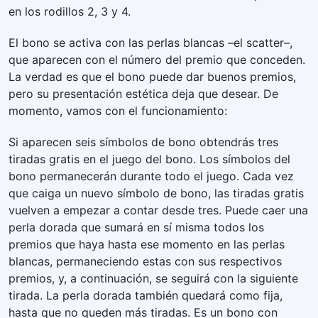
en los rodillos 2, 3 y 4.
El bono se activa con las perlas blancas –el scatter–,
que aparecen con el número del premio que conceden.
La verdad es que el bono puede dar buenos premios,
pero su presentación estética deja que desear. De
momento, vamos con el funcionamiento:
Si aparecen seis símbolos de bono obtendrás tres
tiradas gratis en el juego del bono. Los símbolos del
bono permanecerán durante todo el juego. Cada vez
que caiga un nuevo símbolo de bono, las tiradas gratis
vuelven a empezar a contar desde tres. Puede caer una
perla dorada que sumará en sí misma todos los
premios que haya hasta ese momento en las perlas
blancas, permaneciendo estas con sus respectivos
premios, y, a continuación, se seguirá con la siguiente
tirada. La perla dorada también quedará como fija,
hasta que no queden más tiradas. Es un bono con