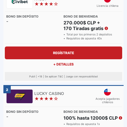
★★★★☆
Licencia chilena
-
270.000$ CLP +
170 Tiradas gratis
Total por los primeros 2 depósitos
Requisitos de apuesta 40x
REGÍSTRATE
+ DETALLES
Publi | +18 | Se aplican T&C | Juega con responsabilidad
2
★★★★☆
Acepta jugadores
chilenos
-
100% hasta 12000$ CLP
Requisitos de apuesta 1x