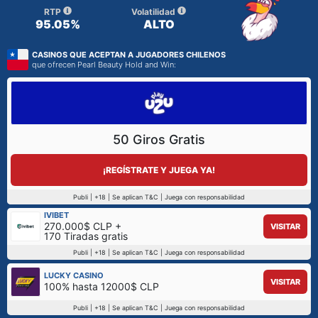
RTP
Volatilidad
95.05%
ALTO
CASINOS QUE ACEPTAN A JUGADORES CHILENOS
que ofrecen Pearl Beauty Hold and Win:
50 Giros Gratis
¡REGÍSTRATE Y JUEGA YA!
Publi | +18 | Se aplican T&C | Juega con responsabilidad
IVIBET
270.000$ CLP +
VISITAR
170 Tiradas gratis
Publi | +18 | Se aplican T&C | Juega con responsabilidad
LUCKY CASINO
VISITAR
100% hasta 12000$ CLP
Publi | +18 | Se aplican T&C | Juega con responsabilidad