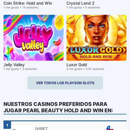
Coin Strike: Hold and Win
Crystal Land 2
1 me gusta • 14 sesiones
1 me gusta • 5 sesiones
Jelly Valley
Luxor Gold
1 me gusta • 3 sesiones
3 me gusta • 4.1K sesiones
VER TODOS LOS PLAYSON SLOTS
NUESTROS CASINOS PREFERIDOS PARA
JUGAR
PEARL BEAUTY HOLD AND WIN
EN:
1