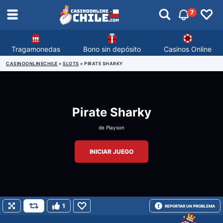
7
Tragamonedas
Bono sin depósito
Casinos Online
CASINOONLINECHILE
»
SLOTS
»
PIRATE SHARKY
Pirate Sharky
de
Playson
INICIAR JUEGO
1
REPORTAR UN PROBLEMA