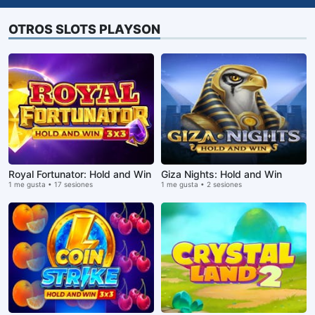
OTROS SLOTS PLAYSON
Royal Fortunator: Hold and Win
Giza Nights: Hold and Win
1 me gusta • 17 sesiones
1 me gusta • 2 sesiones