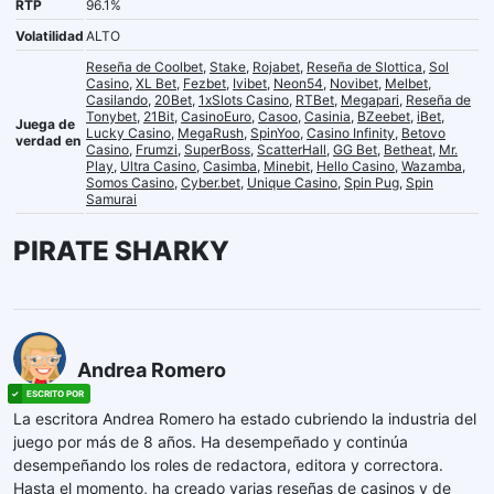
RTP
96.1%
Volatilidad
ALTO
Reseña de Coolbet
,
Stake
,
Rojabet
,
Reseña de Slottica
,
Sol
Casino
,
XL Bet
,
Fezbet
,
Ivibet
,
Neon54
,
Novibet
,
Melbet
,
Casilando
,
20Bet
,
1xSlots Casino
,
RTBet
,
Megapari
,
Reseña de
Tonybet
,
21Bit
,
CasinoEuro
,
Casoo
,
Casinia
,
BZeebet
,
iBet
,
Juega de
Lucky Casino
,
MegaRush
,
SpinYoo
,
Casino Infinity
,
Betovo
verdad en
Casino
,
Frumzi
,
SuperBoss
,
ScatterHall
,
GG Bet
,
Betheat
,
Mr.
Play
,
Ultra Casino
,
Casimba
,
Minebit
,
Hello Casino
,
Wazamba
,
Somos Casino
,
Cyber.bet
,
Unique Casino
,
Spin Pug
,
Spin
Samurai
PIRATE SHARKY
Andrea Romero
La escritora Andrea Romero ha estado cubriendo la industria del
juego por más de 8 años. Ha desempeñado y continúa
desempeñando los roles de redactora, editora y correctora.
Hasta el momento, ha creado varias reseñas de casinos y de