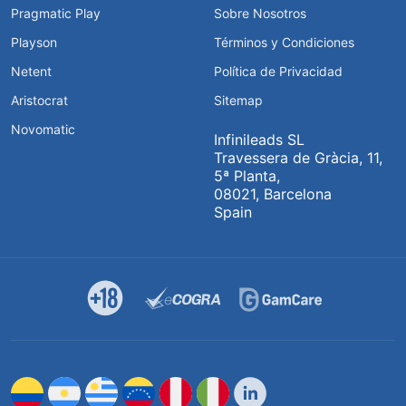
Pragmatic Play
Sobre Nosotros
Playson
Términos y Condiciones
Netent
Política de Privacidad
Aristocrat
Sitemap
Novomatic
Infinileads SL
Travessera de Gràcia, 11,
5ª Planta,
08021, Barcelona
Spain