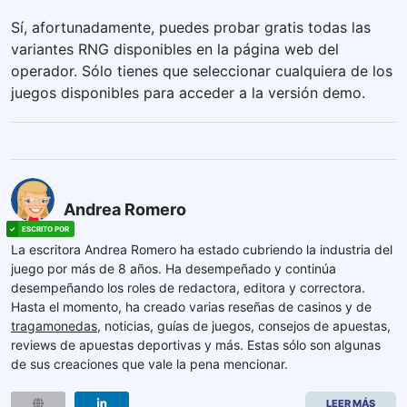
Sí, afortunadamente, puedes probar gratis todas las
variantes RNG disponibles en la página web del
operador. Sólo tienes que seleccionar cualquiera de los
juegos disponibles para acceder a la versión demo.
Andrea Romero
La escritora Andrea Romero ha estado cubriendo la industria del
juego por más de 8 años. Ha desempeñado y continúa
desempeñando los roles de redactora, editora y correctora.
Hasta el momento, ha creado varias reseñas de casinos y de
tragamonedas
, noticias, guías de juegos, consejos de apuestas,
reviews de apuestas deportivas y más. Estas sólo son algunas
de sus creaciones que vale la pena mencionar.
LEER MÁS