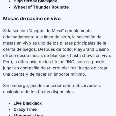
High Streak Blackjack
Wheel of Thunder Roulette
Mesas de casino en vivo
Si la sección “Juegos de Mesa” complementa
adecuadamente a la línea de slots, la selección de
mesas en vivo es uno de los pilares principales de la
oferta de juegos. Después de todo, PlayGrand Casino
ofrece desde mesas de blackjack hasta shows en vivo.
Pero, a diferencia de los títulos RNG, sólo se puede
jugar en compañía de un croupier real luego de crear
una cuenta y de hacer un importe mínimo.
Sin embargo, puedes acceder como observador a
cualquiera de los títulos disponibles:
Live Blackjack
Crazy Time
Monopoly Live