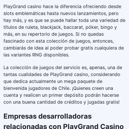
PlayGrand casino hace la diferencia ofreciendo desde
slots emblemáticas hasta nuevos lanzamientos, pero
hay más, y es que se puede hallar toda una variedad de
títulos de ruleta, blackjack, baccarat, póker, bingo y
más, en su repertorio de juegos. Si no quedas
fascinado con esta colección de juegos, entonces,
cambiarás de idea al poder probar gratis cualquiera de
las variantes RNG disponibles.
La colección de juegos del servicio es, apenas, una de
tantas cualidades de PlayGrand casino, considerando
que dedica actualmente un mega paquete de
bienvenida jugadores de Chile. ¡Quienes creen una
cuenta y realicen un primer depósito podrán hacerse
con una buena cantidad de créditos y jugadas gratis!
Empresas desarrolladoras
relacionadas con PlayGrand Casino