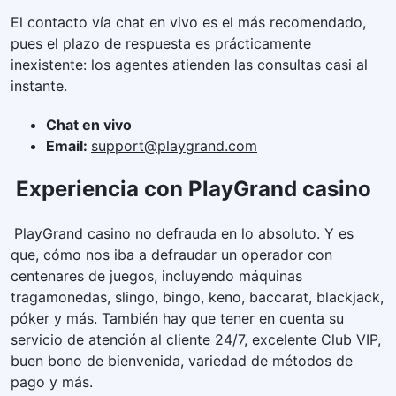
El contacto vía chat en vivo es el más recomendado,
pues el plazo de respuesta es prácticamente
inexistente: los agentes atienden las consultas casi al
instante.
Chat en vivo
Email:
support@playgrand.com
Experiencia con PlayGrand casino
PlayGrand casino no defrauda en lo absoluto. Y es
que, cómo nos iba a defraudar un operador con
centenares de juegos, incluyendo máquinas
tragamonedas, slingo, bingo, keno, baccarat, blackjack,
póker y más. También hay que tener en cuenta su
servicio de atención al cliente 24/7, excelente Club VIP,
buen bono de bienvenida, variedad de métodos de
pago y más.