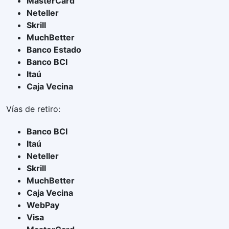
MasterCard
Neteller
Skrill
MuchBetter
Banco Estado
Banco BCI
Itaú
Caja Vecina
Vías de retiro:
Banco BCI
Itaú
Neteller
Skrill
MuchBetter
Caja Vecina
WebPay
Visa