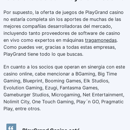
Por supuesto, la oferta de juegos de PlayGrand casino
no estaría completa sin los aportes de muchas de las
mejores compañías desarrolladoras del mercado,
incluyendo tanto proveedores de software de casino
en vivo como expertos en máquinas
tragamonedas
.
Como puedes ver, gracias a todas estas empresas,
PlayGrand tiene todo lo que buscas.
En cuanto a los socios que operan en sinergia con este
casino online, cabe mencionar a BGaming, Big Time
Gaming, Blueprint, Booming Games, Elk Studios,
Evolution Gaming, Ezugi, Fantasma Games,
Gameburger Studios, Microgaming, Net Entertainment,
Nolimit City, One Touch Gaming, Play´n GO, Pragmatic
Play, entre otros.