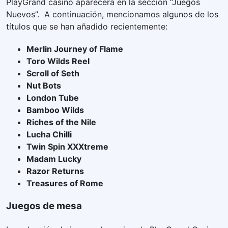
PlayGrand casino aparecerá en la sección “Juegos
Nuevos”. A continuación, mencionamos algunos de los
títulos que se han añadido recientemente:
Merlin Journey of Flame
Toro Wilds Reel
Scroll of Seth
Nut Bots
London Tube
Bamboo Wilds
Riches of the Nile
Lucha Chilli
Twin Spin XXXtreme
Madam Lucky
Razor Returns
Treasures of Rome
Juegos de mesa