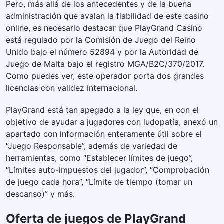
Pero, más allá de los antecedentes y de la buena
administración que avalan la fiabilidad de este casino
online, es necesario destacar que PlayGrand Casino
está regulado por la Comisión de Juego del Reino
Unido bajo el número 52894 y por la Autoridad de
Juego de Malta bajo el registro MGA/B2C/370/2017.
Como puedes ver, este operador porta dos grandes
licencias con validez internacional.
PlayGrand está tan apegado a la ley que, en con el
objetivo de ayudar a jugadores con ludopatía, anexó un
apartado con información enteramente útil sobre el
“Juego Responsable”, además de variedad de
herramientas, como “Establecer límites de juego”,
“Límites auto-impuestos del jugador”, “Comprobación
de juego cada hora”, “Límite de tiempo (tomar un
descanso)” y más.
Oferta de juegos de PlayGrand